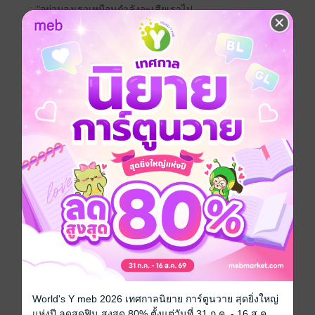
"อย่ามองเราเหมือนกำลังจะเสียเราไป
ทั้งที่เรายังยืนอยู่ตรงนี้กับอัน" — ดีน
"แฟนเก่า" คือคำที่อัญญาไม่เคยอยากใช้เรียกเขา
เพราะสำหรับเธอ ดีน ไม่ใช่แค่ผู้ชายในอดีต
แต่คือคนที่ครั้งหนึ่งเคยรักเธออย่างสุดหัวใจ
และตอนนี้…เขาก็ยังรักเธออยู่
เมื่อได้โอกาสย้อนเวลากลับไปในปี 2010
ปีที่เขายังไม่ใช่ซุปตาร์แห่งชาติ
ปีที่เขายังเป็นเพียงรุ่นพี่ปีสี่ เด็กฝึกในวงการบันเทิง
และเป็น แฟนของเธอ
ครั้งนี้อัญญาจะรักเขาให้ดีกว่าเดิม
กอดเขาให้แน่นกว่าเดิม
และอยู่ข้างเขาในวันที่เขายังไม่ได้เป็นดาวที่ทุกคนมอง
เห็น
เพราะก่อนที่คนทั้งประเทศจะรักเขา
World's Y meb 2026 เทศกาลนิยาย การ์ตูนวาย สุดยิ่งใหญ่
เขาเคยรักเธอมาก่อน
แห่งปี ลดสุดฟิน สูงสุด 80% ตั้งแต่วันที่ 31 ก.ค. - 16 ส.ค.