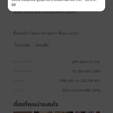
และครั้งนี้…
69
เธอจะไม่ยอมให้เขาเป็นแค่แฟนเก่าอีกแล้ว.
.....
ซื้อบนหน้าเว็บจะราคาถูกกว่า ซื้อบน ios น้า
โรแมนติก
ย้อนอดีต
ประเภทไฟล์
pdf, epub
(สารบัญ)
วันที่วางขาย
01 มิถุนายน 2569
ความยาว
2991 หน้า (≈ 318,790 คำ)
ราคาปก
299 บาท (ประหยัด 33%)
เรื่องที่คุณน่าจะสนใจ