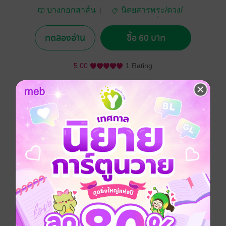
บางกอกสาส์น
นิตยสารพระ/ดวง/
โหราศาสตร์/เรื่องเหนือ
ธรรมชาติ
ทดลองอ่าน
ซื้อ 60 บาท
5.00
1 Rating
อยากได้
ซื้อเป็นของขวัญ
ติดตาม
แชร์
ประเภทไฟล์
interactive media
วันที่วางขาย
26 กรกฎาคม 2559
ความยาว
56 หน้า
ราคาปก
60 บาท