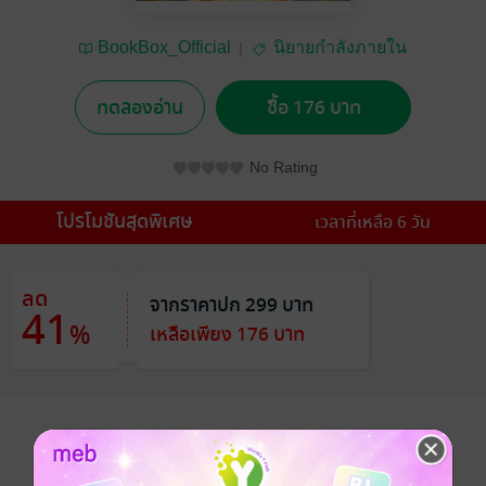
BookBox_Official
นิยายกำลังภายใน
ทดลองอ่าน
ซื้อ 176 บาท
No Rating
โปรโมชันสุดพิเศษ
เวลาที่เหลือ 6 วัน
ลด
จากราคาปก 299 บาท
41
%
เหลือเพียง 176 บาท
อยากได้
ซื้อเป็นของขวัญ
ติดตาม
แชร์