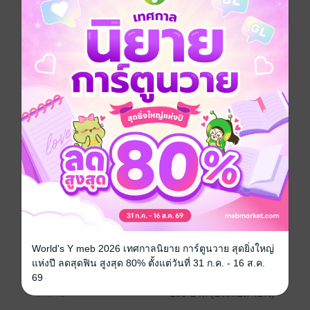
สวรรค์คือคุก และเหล่าเซียนคือผู้คุม... ‘ผังดาบเก้าคุมขัง’
นำเขาสู่สนามรบนอกอาณาเขต และสร้างเขาให้กลาย
เป็นภัยพิบัติ การฟื้นคืนชีพของเขาในครั้งสุดท้ายนี้ นำมา
ซึ่งการเปลี่ยนแปลงครั้งยิ่งใหญ่ของทุกภพภูมิ! (บทที่ 1281-
1320)
กำลังภายใน
หนังสือแปล
นิยายจีนแปล
ซีรีส์
บันทึกชะตาราชันหมื่นเซียน
ประเภทไฟล์
pdf, epub
(สารบัญ)
วันที่วางขาย
02 มิถุนายน 2569
World's Y meb 2026 เทศกาลนิยาย การ์ตูนวาย สุดยิ่งใหญ่
แห่งปี ลดสุดฟิน สูงสุด 80% ตั้งแต่วันที่ 31 ก.ค. - 16 ส.ค.
ความยาว
428 หน้า (≈ 56,454 คำ)
69
ราคาปก
299 บาท (ประหยัด 41%)