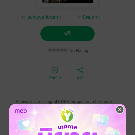
achieverforum
นิตยสาร
บริหารธุรกิจ
ฟรี
No Rating
ติดตาม
แชร์
Achiever is a bilingual FREE magazine to be made
available nationwide. It is the free magazine that
contains essence of success and inspirational stories
that can be a driven power of our readers.
Achiever is the FREE magazine that focuses more on