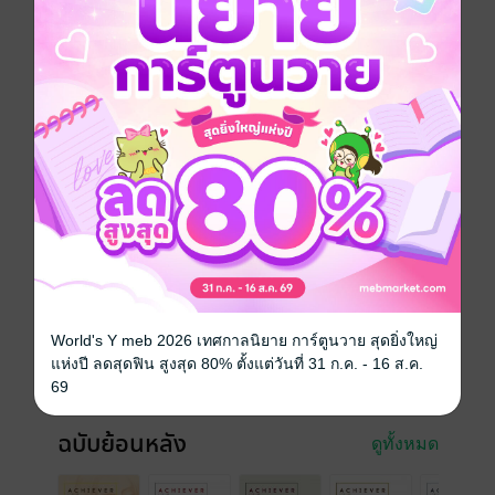
successful business of modern’s world and how that
success can be inspired to anyone who are searching
for passion and positive directions that are presenting
in relaxing and enjoyable mood and tone.
We are observers and astute evaluators of all that is
going on around us today. All events affect us, and
what affects us leaves an imprint on what we will one
day discover and how we will one day live.
ประเภทไฟล์
pdf
วันที่วางขาย
07 มิถุนายน 2556
ความยาว
48 หน้า
World's Y meb 2026 เทศกาลนิยาย การ์ตูนวาย สุดยิ่งใหญ่
แห่งปี ลดสุดฟิน สูงสุด 80% ตั้งแต่วันที่ 31 ก.ค. - 16 ส.ค.
ราคาปก
ฟรี
69
ฉบับย้อนหลัง
ดูทั้งหมด