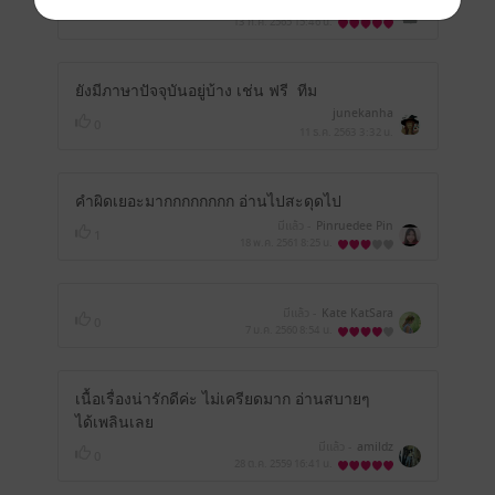
มีแล้ว -
LiLoLuLy
0
13 ก.ค. 2565
15:46 น.
ยังมีภาษาปัจจุบันอยู่บ้าง เช่น ฟรี ทีม
junekanha
0
11 ธ.ค. 2563
3:32 น.
คำผิดเยอะมากกกกกกกก อ่านไปสะดุดไป
มีแล้ว -
Pinruedee Pin
1
18 พ.ค. 2561
8:25 น.
มีแล้ว -
Kate KatSara
0
7 ม.ค. 2560
8:54 น.
เนื้อเรื่องน่ารักดีค่ะ ไม่เครียดมาก อ่านสบายๆ
ได้เพลินเลย
มีแล้ว -
amildz
0
28 ต.ค. 2559
16:41 น.