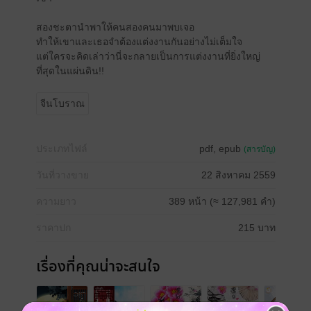
สองชะตานำพาให้คนสองคนมาพบเจอ
ทำให้เขาและเธอจำต้องแต่งงานกันอย่างไม่เต็มใจ
แต่ใครจะคิดเล่าว่านี่จะกลายเป็นการแต่งงานที่ยิ่งใหญ่
ที่สุดในแผ่นดิน!!
จีนโบราณ
ประเภทไฟล์
pdf, epub
(สารบัญ)
วันที่วางขาย
22 สิงหาคม 2559
ความยาว
389 หน้า (≈ 127,981 คำ)
ราคาปก
215 บาท
เรื่องที่คุณน่าจะสนใจ