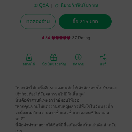
Q&A
นิยายรักจีนโบราณ
ทดลองอ่าน
ซื้อ 215 บาท
4.84
37 Rating
อยากได้
ซื้อเป็นของขวัญ
ติดตาม
แชร์
“หากเจ้าไม่ละทิ้งอิสระของตนต่อให้เจ้าต้องตายไปร่างของ
เจ้าก็จะต้องได้รับผลกรรมไม่มีวันสิ้นสุด”
นั่นคือคำสาปที่เทพอารักษ์มอบให้เธอ
“หากคุณชายไม่แต่งงานกับหญิงสาวที่พึงใจในวันพรุ่งนี้ก็
จะต้องเจอกับความตายซ้ำแล้วซ้ำเล่าตลอดชีวิตตลอด
ชาติ”
นี่คือคำทำนายจากใต้ซือที่มีชื่อเสียงที่สุดในแผ่นดินสำหรับ
เขา