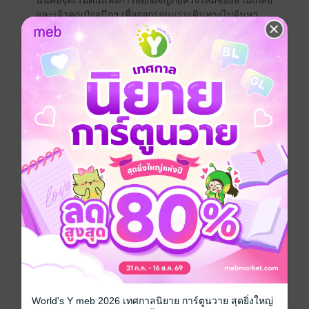
นั่นคือจุดเริ่มต้นแห่งการออกผจญภัยครั้งใหม่ของสามเกลอ
และเจ้าคุณปัจจนึกฯ เพื่อออกรอนแรมเดินทางไปค้นหา
สมบัติมหาโจรในครั้งนี้
ตลก
ย้อนยุค/พีเรียด
คลาสสิก
ซีรีส์
สามเกลอ (พล นิกร กิมหงวน) ชุดวัยหนุ่ม
ประเภทไฟล์
pdf, epub
(สารบัญ)
วันที่วางขาย
24 สิงหาคม 2559
ความยาว
115 หน้า (≈ 20,510 คำ)
ราคาปก
55 บาท (ประหยัด 34%)
เล่มอื่นๆ ในซีรีส์
ดูทั้งหมด
World's Y meb 2026 เทศกาลนิยาย การ์ตูนวาย สุดยิ่งใหญ่