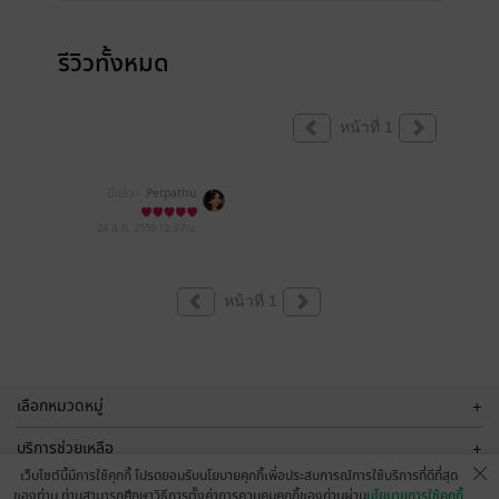
รีวิวทั้งหมด
หน้าที่ 1
มีแล้ว -
Petpathu
24 ส.ค. 2559
12:37 น.
หน้าที่ 1
เลือกหมวดหมู่
+
บริการช่วยเหลือ
+
เว็บไซต์นี้มีการใช้คุกกี้ โปรดยอมรับนโยบายคุกกี้เพื่อประสบการณ์การใช้บริการที่ดีที่สุด
เกี่ยวกับเรา
+
ของท่าน ท่านสามารถศึกษาวิธีการตั้งค่าการควบคุมคุกกี้ของท่านผ่าน
นโยบายการใช้คุกกี้