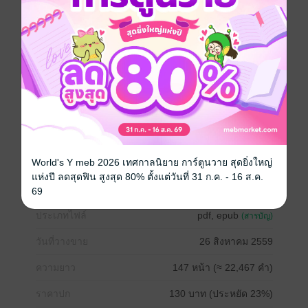
กันจนชาวโลกต้องตื่นตะลึงเมื่อรับรู้ความจริงบางประการ
ของเกาหลี
ความเชื่อที่ว่า “ผู้หญิงแปลงกายไม่ใช่ความผิด” ทำให้ การ
แปลงโฉมในเกาหลีนั้นเป็นสิ่งที่ “ยอมรับได้” อย่างกว้าง
ขวาง และเป็นสิ่งที่คนเกาหลีทุกเพศ ทุกวัย ต่างก็ดิ้นรนที่จะ
“แปลงกาย” กันไปทั่ว โดยไม่จำกัดกันอยู่แค่ ผู้หญิง เท่านั้น
สิ่งที่ยืนยันว่า เกาหลี มีความสามารถสูงในการทำ
ศัลยกรรมความงามได้ในระดับสุดยอดฝีมือของโลกก็คือ
หน้าตาสวยๆหล่อๆของดาราเกาหลีแทบจะทั้งประเทศที่
ผ่านมือหมอศัลยกรรมเกาหลีมาโลดแล่นอยู่บนจอภาพ
ยนตร์กันจนแฟนๆหนังเกาหลีต่างก็คุ้นหน้าคุ้นตากันอย่างดี
World's Y meb 2026 เทศกาลนิยาย การ์ตูนวาย สุดยิ่งใหญ่
รวมไปถึงบรรดานักร้องมากมายจากเกาหลีที่ช่วยต่อแถว
แห่งปี ลดสุดฟิน สูงสุด 80% ตั้งแต่วันที่ 31 ก.ค. - 16 ส.ค.
ยืนยันกันได้หนักแน่นอีกชั้นหนึ่ง ...
69
ประเภทไฟล์
pdf, epub
(สารบัญ)
วันที่วางขาย
26 สิงหาคม 2559
ความยาว
147 หน้า (≈ 22,467 คำ)
ราคาปก
130 บาท (ประหยัด 23%)