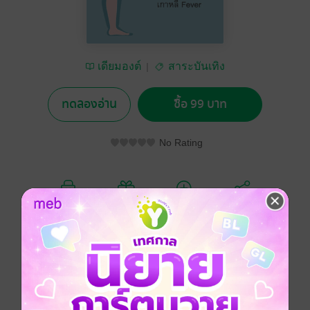
เดียมองต์
สาระบันเทิง
ทดลองอ่าน
ซื้อ 99 บาท
No Rating
อยากได้
ซื้อเป็นของขวัญ
ติดตาม
แชร์
ความเชื่อดั้งเดิม ทัศนคติในด้านความงาม และประเพณี
ประพฤติปฏิบัติบางอย่างในเกาหลีนั้นมีส่วนอย่างมากใน
การทำให้เกาหลีเป็นดินแดนที่มีการทำศัลยกรรมเสริม
ความงามกันอย่างเข้มข้น หนักหน่วง และเอาจริงเอาจัง