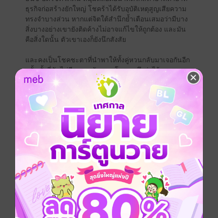
ธุรกิจก่อสร้างยักใหญ่ โชคร้าได้รับอุบัติเหตุสูญเสียความ
ทรงจำบางส่วน หากแต่จิตใต้สำนึกย้ำเตือนเสมอว่ามีบาง
สิ่งบางอย่างเขายังติดค้างไม่อาจแก้ไขให้ถูกต้อง และมัน
คือสิ่งใดนั้น ตัวเขาเองก็ยังนึกสังสัย
และคงเป็นโชคชะตาที่นำพาให้ทั้งคู่หวนกลับมาเจอกันอีก
ครั้ง ทั้งที่มันไม่มีเหตุผลอันควร โบราณถึงว่าไว้...
คู่กันแล้วไม่แคล้วกัน
******************************************************
“คุณเป็นใคร นี่มันห้องเพื่อนฉันนะ!” กลีบปากนุ่มเผยอ
ตวาดถามเสียงสูง สายตาจับจ้องร่างหนาแกร่ง นัยน์ตาฉ่ำ
เยิ้ม สีหน้าไม่ใคร่จะยี่หระนัก ต่อให้หน้าตาดูดีดุจเทพบุตร
เธอก็ไม่ไว้ใจหรอกนะ แถมยังคุกคามกันเสียขนาดนี้
มีหวัง... เธอไม่รอดแน่!
อันนากระถดร่างหนีชายแปลกหน้า สีหน้าตื่นตระหนก
เกรงกลัวกับเหตุการณ์ที่กำลังจะเกิดขึ้นในอีกไม่กี่วินาที
ข้างหน้า