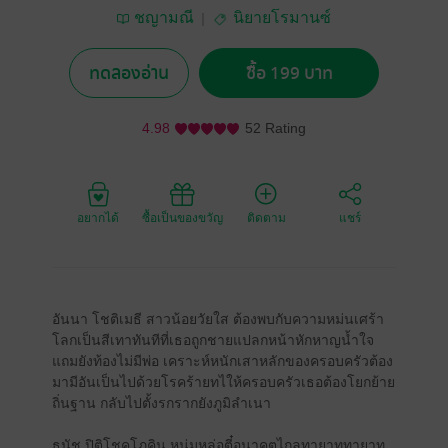
ชญามณี
นิยายโรมานซ์
ทดลองอ่าน
ซื้อ 199 บาท
4.98
52 Rating
อยากได้
ซื้อเป็นของขวัญ
ติดตาม
แชร์
อันนา โชติเมธี สาวน้อยวัยใส ต้องพบกับความหม่นเศร้า
โลกเป็นสีเทาทันทีที่เธอถูกชายแปลกหน้าหักหาญน้ำใจ
แถมยังท้องไม่มีพ่อ เคราะห์หนักเสาหลักของครอบครัวต้อง
มามีอันเป็นไปด้วยโรคร้ายทไให้ครอบครัวเธอต้องโยกย้าย
ถิ่นฐาน กลับไปตั้งรกรากยังภูมิลำเนา
ธนัช ปิติโชคโภคิน หนุ่มหล่อตี๋อนาคตไกลทายาททายาท