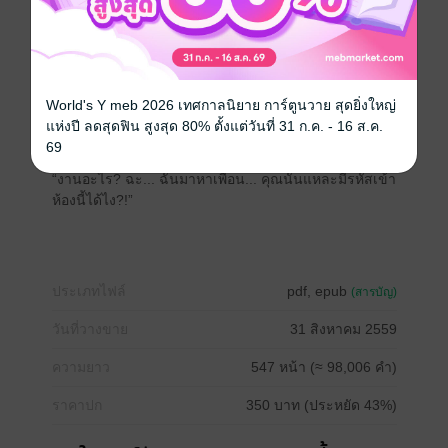
‘พ่อจ๋า แม่จ๋า ช่วยอันนาด้วย!’
หยดน้ำตาเกาะหางตาพราวระยับ หัวใจเต้นระรัวดุจกลอง
ชุด เปลือกตาเบิกโตขึ้นไปอีกเมื่อชายแปลกหน้าปลด
กระดุมเสื้อเชิ้ต ถอดมันออกทิ้งอย่างไม่ใยดีสักนิด
“ยังหน้าเด็กอยู่เลยนะเรา คิดไงถึงรับงานนี้”
World's Y meb 2026 เทศกาลนิยาย การ์ตูนวาย สุดยิ่งใหญ่
เสียงทุ้มนุ่มเอ่ยปากถามด้วยน้ำเสียงเรื่อยเฉื่อย คล้ายๆ หวัง
แห่งปี ลดสุดฟิน สูงสุด 80% ตั้งแต่วันที่ 31 ก.ค. - 16 ส.ค.
คลายความตื่นตระหนกของอันนา แต่หน้าตาหล่อบาดจิต
69
ติดจะหื่นกามของเขาเนี่ยสิ ทำให้เธอกริ่งเกรงอยู่ไม่น้อย
“งานอะไร? ฉะ... ฉันมาหาเพื่อน... คุณนั่นแหละมีรหัสเข้า
ห้องนี้ได้ไง?!”
ประเภทไฟล์
pdf, epub
(สารบัญ)
วันที่วางขาย
31 สิงหาคม 2559
ความยาว
547 หน้า (≈ 98,006 คำ)
ราคาปก
350 บาท (ประหยัด 43%)