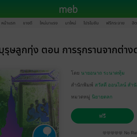
หน้าแรก
ขายดี
ใหม่มาแรง
มาใหม่
โปรโมชัน
ฟรีกระจาย
ฮิต
รบุรุษลูกทุ่ง ตอน การรุกรานจากต่าง
โดย
นายอนาถ ระนาดทุ้ม
สำนักพิมพ์
สวัสดี ออนไลน์ สำนั
หมวดหมู่
นิยายตลก
ฟรี
No Rat