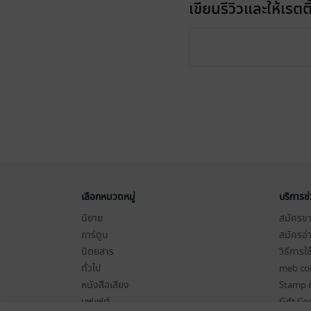
เขียนรีวิวและให้เรตติ
เลือกหมวดหมู่
บริการช
นิยาย
สมัครขาย
การ์ตูน
สมัครอ่
นิตยสาร
วิธีการใ
ทั่วไป
meb co
หนังสือเสียง
Stamp ค
บุฟเฟต์
Gift Co