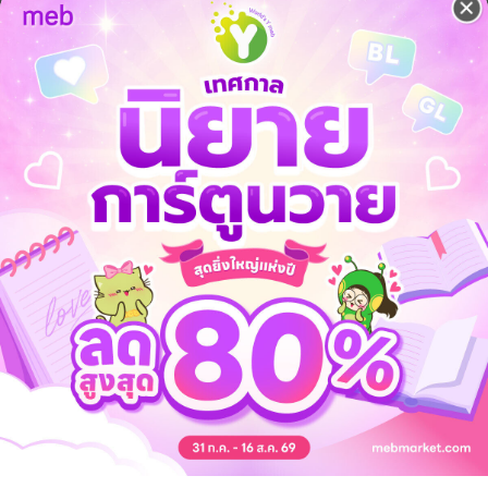
ต่เดิม ในด้านแคล้วคลาดจากภยันตรายต่างๆ อุดมสมบูรณ์ด้วยพืชพันธ์ธัญญ
ีข้าว ทั้งเมืองปลอดภาษีอากรในยามยาก ทุกเช้าเย็นเข็ญใจชาวเมืองยิ่ง พ่อเม
ค้าสิงห์ ค้า,
่ชาญบุรี ที่เคยอพยพหลบหนีกลับคืนตามประกาศสิทธิ์การคืนเมือง โดยรัฐบาล
มาใช้เป็นแรงงาน ที่เคยอพยพหนีได้หวนคืนกลับเมือง ทั่วทั้งเมืองแจกเครื่อง
ฟ้าหน้าใสยิ้มหวานไปทั่วนคร ประชาชนต่างมีความสุข กินดีอยู่ดีกันถ้วนหน้า.
อร์เดอร์
------------------------------------
นามบัตร สิ่งพิมพ์ต่างๆ ราคาไม่แพง
linePub
8 4765
rning