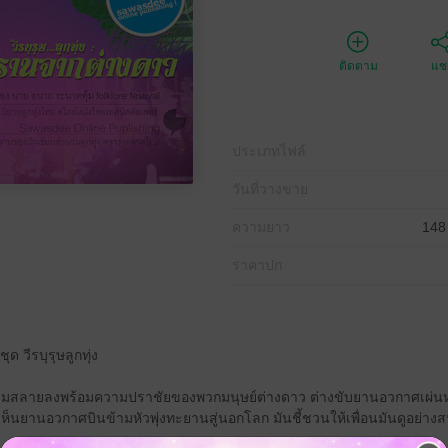
ติดตาม
แชร
ประเภทไฟล์
วันที่วางขาย
ความยาว
148
ราคาปก
ด วีรบุรุษลูกทุ่ง
ได้ล่มสลายลงพร้อมความปราชัยของพวกมนุษย์ต่างดาว ต่างขับยานอวกาศเผ่นหน
มันเห็นยานอวกาศบินข้ามหัวพุ่งทะยานสู่นอกโลก มันชี้ชวนให้เพื่อนมันดูอย่า