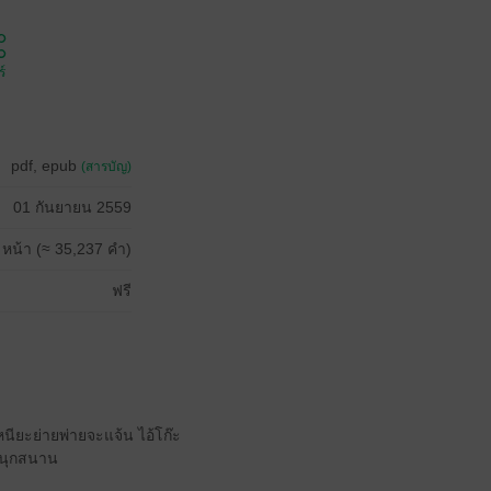
์
pdf, epub
(สารบัญ)
01 กันยายน 2559
 หน้า (≈ 35,237 คำ)
ฟรี
ียะย่ายพ่ายจะแจ้น ไอ้โก๊ะ
งสนุกสนาน