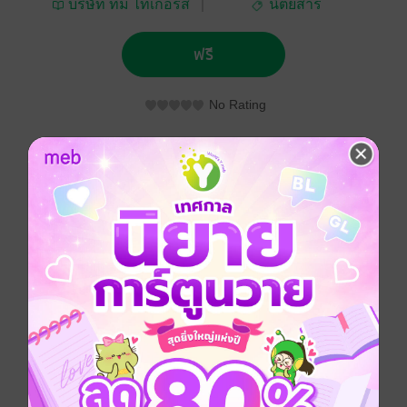
บริษัท ทีม ไทเกอร์ส
นิตยสาร
จำกัด
บริหารธุรกิจ
ฟรี
No Rating
ติดตาม
แชร์
ประเภทไฟล์
pdf
วันที่วางขาย
02 กันยายน 2559
ความยาว
52 หน้า
ราคาปก
ฟรี