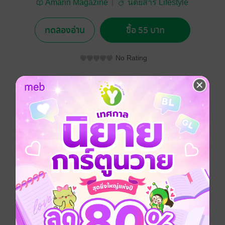
Amarin Magazine
นิตยสาร Lifestyle
ทดลองอ่าน
ซื้อ 55 บาท
No Rating
อยากได้
ซื้อเป็นของขวัญ
ติดตาม
แชร์
ประเภทไฟล์
pdf
วันที่วางขาย
16 ตุลาคม 2559
ความยาว
156 หน้า
ราคาปก
80 บาท (ประหยัด 31%)