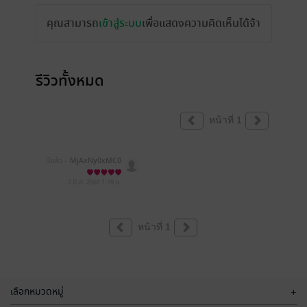
คุณสามารถ
เข้าสู่ระบบ
เพื่อแสดงความคิดเห็นได้จ้า
รีวิวทั้งหมด
หน้าที่ 1
มีแล้ว -
MjAxNy0xMC0
yMiAxNjozMzo0MQ==
2 มี.ค. 2561
1:19 น.
หน้าที่ 1
เลือกหมวดหมู่
+