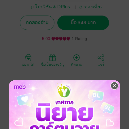
โปรวิชั่น & DPlus
ท่องเที่ยว
Guide
ทดลองอ่าน
ซื้อ 349 บาท
5.00
1 Rating
อยากได้
ซื้อเป็นของขวัญ
ติดตาม
แชร์
มาเที่ยวกัน ด้วยการปั่นแบบพวกเรา การท่องเที่ยวแนวใหม่
โดยการปั่นจักรยานไปตามเส้นทางต่างๆของเมืองท่อง
เที่ยวชื่อดังในญี่ปุ่น 28 เส้นทางปั่นที่ได้รับความนิยมจาก
ชาวญี่ปุ่นและนักท่องเที่ยวทั่วโลกพร้อมทั้งเกร็ดความรู้ที่
ถ่ายทอดผ่านเรื่องเล่าจากประสบการณ์ปั่นจริงของพวกเรา
แล้วเพื่อนๆจะเห็นว่าประเทศญี่ปุ่นงดงามกว่าทุกครั้งที่เคย
มาเยือน"และคุณจะหลงรักการปั่นจักรยานในญี่ปุ่น"