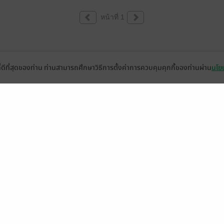
หน้าที่ 1
ที่ดีที่สุดของท่าน ท่านสามารถศึกษาวิธีการตั้งค่าการควบคุมคุกกี้ของท่านผ่าน
นโยบ
่วยเหลือ
เกี่ยวกับเรา
อีบุ๊ก
ข่าวสารและกิจกรรม
านหนังสือ
ติดต่อเรา
ช้งาน
in
ืออะไร?
de คืออะไร?
ในการใช้บริการ
วามเป็นส่วนตัว
ว็บไซต์