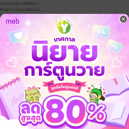
อนสองแควอย่างมีทิศทาง
กล้วยตาก ด้วยนวัตกรรม
ทางความอร่อย
้าเก่าประตูมอญ อร่อยที่สุดในประเทศ!
..ยั่งยืนแบบรายใหญ่ ทำไม่ยาก
ย์สุขภาพครบวงจร
ิลา”
าน