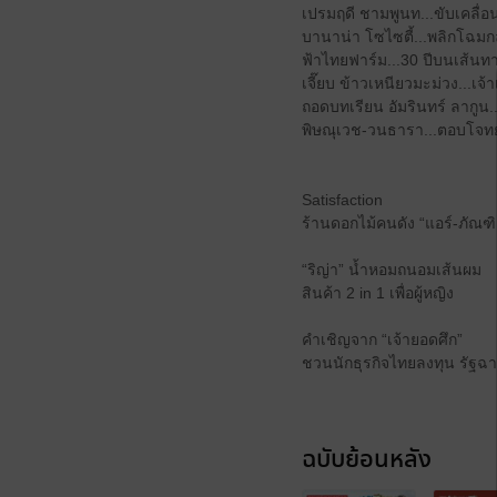
เปรมฤดี ชามพูนท...ขับเคลื่
บานาน่า โซไซตี้...พลิกโฉม
ฟ้าไทยฟาร์ม...30 ปีบนเส้น
เจี๊ยบ ข้าวเหนียวมะม่วง...เจ
ถอดบทเรียน อัมรินทร์ ลากูน.
พิษณุเวช-วนธารา...ตอบโจท
Satisfaction
ร้านดอกไม้คนดัง “แอร์-ภัณฑ
“ริญ่า” น้ำหอมถนอมเส้นผม
สินค้า 2 in 1 เพื่อผู้หญิง
คำเชิญจาก “เจ้ายอดศึก”
ชวนนักธุรกิจไทยลงทุน รัฐฉ
ฉบับย้อนหลัง