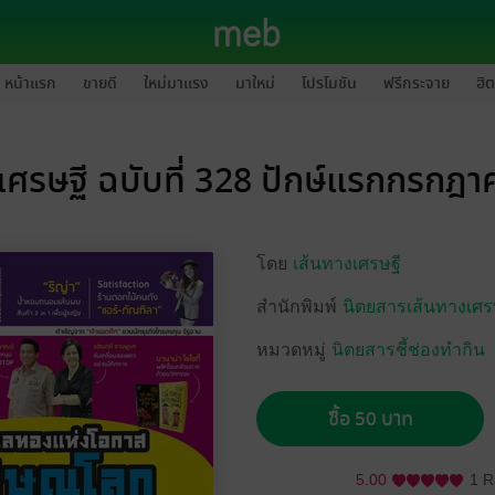
หน้าแรก
ขายดี
ใหม่มาแรง
มาใหม่
โปรโมชัน
ฟรีกระจาย
ฮิต
เศรษฐี ฉบับที่ 328 ปักษ์แรกกรกฎ
โดย
เส้นทางเศรษฐี
สำนักพิมพ์
นิตยสารเส้นทางเศร
หมวดหมู่
นิตยสารชี้ช่องทำกิน
ซื้อ 50 บาท
5.00
1 R