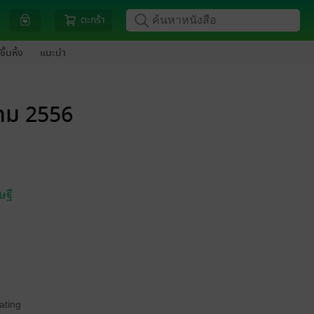
ตะกร้า
ขึ้นหิ้ง
แนะนำ
าคม 2556
ษฐี
ating