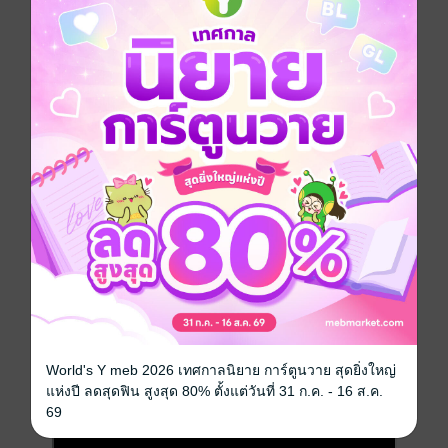
เรื่องของช่วงเวลาหนึ่งในชีวิตของวัยรุ่นเหล่านี้ ต่างเคย
ผ่านสมรภูมิที่ถูกเทพเจ้าชาวร็อคครอบงำจนไม่เป็นอันกิน
อันนอน ไม่สนใจเรียน ไม่แคร์พ่อแม่ พวกเขาจะพร้อมสู้
อดทนกับการหัดจับคอร์ดกีตาร์ ออกตามล่าหาสมาชิก แชร์
ค่าห้องซ้อมดนตรี สุมหัวกันตั้งชื่อที่คิดว่าเจ๋งที่สุดในโลกให้
กับวงตัวเอง SuckSeed วงร็อคขาสั้นมัธยมปีที่ 6 ของ
โรงเรียนในจังหวัดเชียงใหม่แห่งหนึ่ง
สร้างเป็น Movie
ผลงานภาพยนตร์จากค่าย GTH ที่นำมาดัดแปลงสู่
ลายเส้นการ์ตูน
การ์ตูนไทย
World's Y meb 2026 เทศกาลนิยาย การ์ตูนวาย สุดยิ่งใหญ่
แห่งปี ลดสุดฟิน สูงสุด 80% ตั้งแต่วันที่ 31 ก.ค. - 16 ส.ค.
69