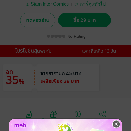
Siam Inter Comics
การ์ตูนทั่วไป
ทดลองอ่าน
ซื้อ 29 บาท
No Rating
โปรโมชันสุดพิเศษ
เวลาที่เหลือ 13 วัน
ลด
จากราคาปก 45 บาท
35
%
เหลือเพียง 29 บาท
อยากได้
ซื้อเป็นของขวัญ
ติดตาม
แชร์