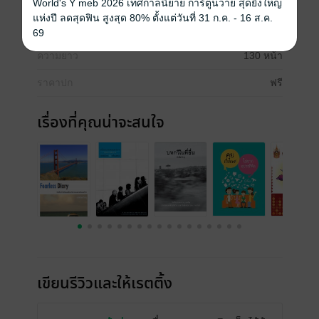
ประเภทไฟล์
pdf
World's Y meb 2026 เทศกาลนิยาย การ์ตูนวาย สุดยิ่งใหญ่
แห่งปี ลดสุดฟิน สูงสุด 80% ตั้งแต่วันที่ 31 ก.ค. - 16 ส.ค.
วันที่วางขาย
20 กุมภาพันธ์ 2555
69
ความยาว
130 หน้า
ราคาปก
ฟรี
เรื่องที่คุณน่าจะสนใจ
เขียนรีวิวและให้เรตติ้ง