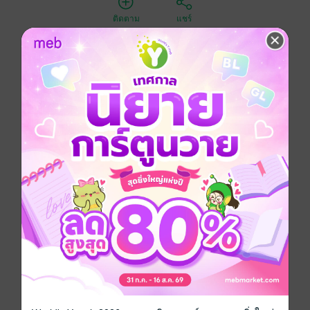
ติดตาม
แชร์
หากเราเอ่ยคำว่า ‘พุทธศาสนา’ บนแผ่นดินอเมริกา
ประชากรส่วนใหญ่มักจะนึกถึง ‘วัชรยาน’ จากธิเบตหรือ
‘เซน’ จากญี่ปุ่น น้อยคนนักที่จะรู้จัก ‘เถรวาท’ จากไทย
แลนด์ และถ้าเราระบุลงไปว่า วัดสายเถรวาทที่ยังคงรักษา
พระวินัยอย่างเคร่งครัด มีการปฏิบัติที่เข้มแข็งและเข้าถึง
ผู้คนในท้องถิ่นนี้ คู่สนทนาของเราคงถึงกับต้องส่ายหัวด้วย
ไม่รู้ว่าจะไปหาที่ไหน
หลังจากที่ข้าพเจ้ามาประจำการ ณ วัดป่าอภัยคีรี
(Fearless Mountain Buddhists Monastery) มลรัฐ
แคลิฟอร์เนีย ประเทศสหรัฐอเมริกา สำนักสาขาในต่าง
ประเทศของวัดหนองป่าพงเป็นเวลากว่าครึ่งปี ข้าพเจ้าก็ถึง
กับเชื่ออย่างมีน้ำหนักจัดทรงง่ายว่า จำนวนอเมริกันชนที่
‘Into’ กับวิถีความเป็นอยู่ของพระป่าสาย ‘Ajahn Chah’ จะ
ต้องเพิ่มจำนวนขึ้น ด้วยคุณภาพคับถ้วยกาแฟ