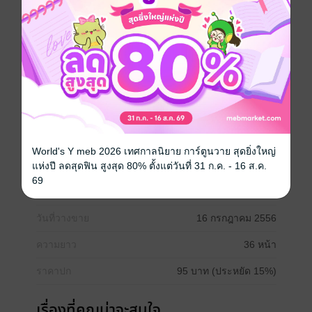
คืนหนึ่งฝนตกหนัก เด็กหญิงระเบียบกับเด็กชายวินัยกำลัง
จะเข้านอน ภายในห้องมึดสนิท พวกเขาเห็นเงาของปีศาจ
จึงร้องเรียกให้พ่อแม่ช่วย เมื่อพ่อแม่เปิดไฟในห้อง ก็รู้ว่า
ปีศาจนั้นคือข้าวของที่เก็บไว้ไม่เป็นระเบียบนั่นเอง ทั้งคู่จึง
ช่วยกันเก็บข้าวของ แล้วก็ไม่พบปีศาจอีกเลย (รางวัล
ชมเชย นานมีบุ๊คส์อะวอร์ด ครั้งที่ 5 ประเภทนิทานภาพส่ง
เสริมคุณธรรม)
นิทานสร้างเสริมลักษณะนิสัย
World's Y meb 2026 เทศกาลนิยาย การ์ตูนวาย สุดยิ่งใหญ่
แห่งปี ลดสุดฟิน สูงสุด 80% ตั้งแต่วันที่ 31 ก.ค. - 16 ส.ค.
69
ประเภทไฟล์
pdf
วันที่วางขาย
16 กรกฎาคม 2556
ความยาว
36 หน้า
ราคาปก
95 บาท (ประหยัด 15%)
เรื่องที่คุณน่าจะสนใจ