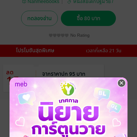
Nanmeebooks
หนังสือเด็กปฐมวัย /
นิทานภาพ
ทดลองอ่าน
ซื้อ 80 บาท
No Rating
โปรโมชันสุดพิเศษ
เวลาที่เหลือ 21 วัน
ลด
จากราคาปก 95 บาท
15
%
เหลือเพียง 80 บาท
อยากได้
ซื้อเป็นของขวัญ
ติดตาม
แชร์