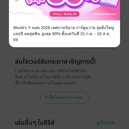
ซีรีส์
TharnType Story
ประเภทไฟล์
pdf, epub
(สารบัญ)
วันที่วางขาย
22 กุมภาพันธ์ 2560
World's Y meb 2026 เทศกาลนิยาย การ์ตูนวาย สุดยิ่งใหญ่
แห่งปี ลดสุดฟิน สูงสุด 80% ตั้งแต่วันที่ 31 ก.ค. - 16 ส.ค.
ความยาว
358 หน้า (≈ 111,338 คำ)
69
ราคาปก
300 บาท (ประหยัด 16%)
สนใจเวอร์ชันกระดาษ เชิญทางนี้!
เวอร์ชันกระดาษมีวางขายที่เว็บไซต์สำนัก
พิมพ์ จะไม่มีขายโดย MEB นะจ๊ะ สามารถสั่ง
ซื้อ หรือติดต่อคนขายโดยตรงเลยจ้ะ
สั่งซื้อโดยตรงกับ สนพ.
เล่มอื่นๆ ในซีรีส์
ดูทั้งหมด