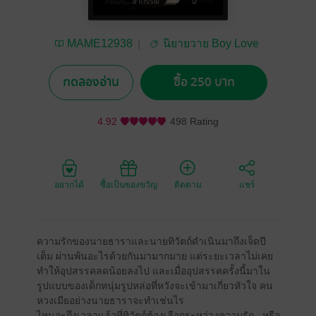
MAME12938
นิยายวาย Boy Love
/ Yaoi
ทดลองอ่าน
ซื้อ 250 บาท
4.92
498 Rating
อยากได้
ซื้อเป็นของขวัญ
ติดตาม
แชร์
ความรักของนายธาราและนายทิวัตถ์ดำเนินมาถึงเจ็ดปี
เต็ม ผ่านพ้นอะไรด้วยกันมามากมาย แต่ระยะเวลาไม่เคย
ทำให้อุปสรรคลดน้อยลงไป และเมื่ออุปสรรคครั้งนี้มาใน
รูปแบบของเด็กหนุ่มรูปหล่อที่หวังจะเข้ามาเกี่ยวหัวใจ คน
หวงเมียอย่างนายธาราจะทำเช่นไร
ไหนจะถึงเวลาแล้วที่ทิวัตถ์ต้องเลือกระหว่างความรัก...หรือ