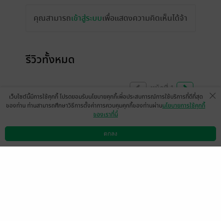
คุณสามารถ
เข้าสู่ระบบ
เพื่อแสดงความคิดเห็นได้จ้า
รีวิวทั้งหมด
หน้าที่ 1
เว็บไซต์นี้มีการใช้คุกกี้ โปรดยอมรับนโยบายคุกกี้เพื่อประสบการณ์การใช้บริการที่ดีที่สุด
ของท่าน ท่านสามารถศึกษาวิธีการตั้งค่าการควบคุมคุกกี้ของท่านผ่าน
นโยบายการใช้คุกกี้
ของเราที่นี่
พี่เมย์ไม่ลง 5 ตอนพิเศษที่อยู่ใน box set ss1
บ้างหรอคะ
ตกลง
ดาวน์โหลดแอป
วิธีการใช้งาน
ติดต่อเรา
อยากอ่านมากคะถ้าลงมาจะซืัอเลยคะ
SudjaiMjAxNi0wMy0wNyAxMDo
0
zNjowOQ==
30 เม.ย. 2565
15:42 น.