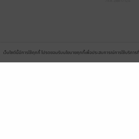
7 ต.ค. 2568
17:12 น.
เว็บไซต์นี้มีการใช้คุกกี้ โปรดยอมรับนโยบายคุกกี้เพื่อประสบการณ์การใช้บริการ
Language
ดาวน์โหลดแอป
เลือกหมวดหมู่
บริการช
นิยาย
สมัครขาย
การ์ตูน
สมัครอ่
นิตยสาร
วิธีการใ
ทั่วไป
meb co
หนังสือเสียง
Stamp ค
บุฟเฟต์
Gift Co
เงื่อนไข
นโยบายค
แผนผังเ