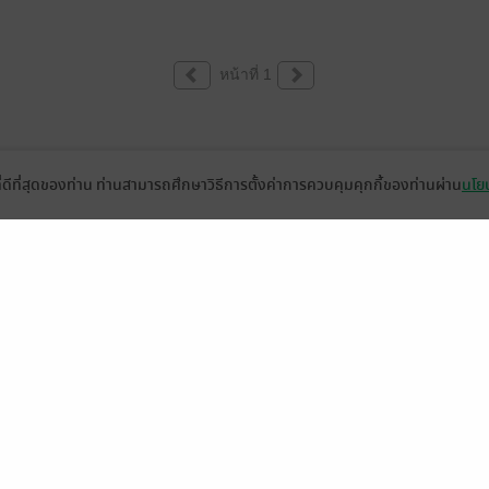
หน้าที่ 1
ที่ดีที่สุดของท่าน ท่านสามารถศึกษาวิธีการตั้งค่าการควบคุมคุกกี้ของท่านผ่าน
นโยบ
่วยเหลือ
เกี่ยวกับเรา
อีบุ๊ก
ข่าวสารและกิจกรรม
านหนังสือ
ติดต่อเรา
ช้งาน
in
ืออะไร?
de คืออะไร?
ในการใช้บริการ
วามเป็นส่วนตัว
ว็บไซต์