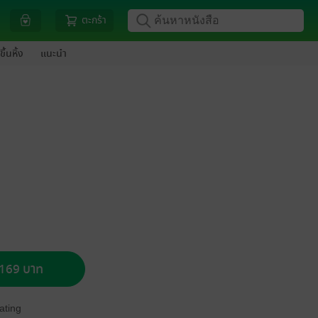
ตะกร้า
ขึ้นหิ้ง
แนะนำ
อ 169 บาท
ating