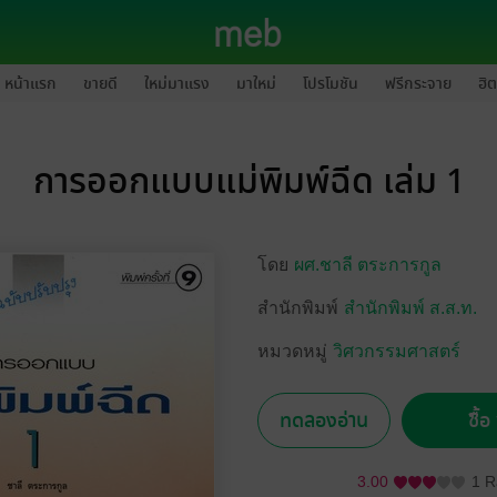
หน้าแรก
ขายดี
ใหม่มาแรง
มาใหม่
โปรโมชัน
ฟรีกระจาย
ฮิต
การออกแบบแม่พิมพ์ฉีด เล่ม 1
โดย
ผศ.ชาลี ตระการกูล
สำนักพิมพ์
สำนักพิมพ์ ส.ส.ท.
หมวดหมู่
วิศวกรรมศาสตร์
ทดลองอ่าน
ซื้
3.00
1 R