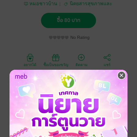
หมอชาวบ้าน
นิตยสารสุขภาพและ
อาหาร
ซื้อ 80 บาท
No Rating
อยากได้
ซื้อเป็นของขวัญ
ติดตาม
แชร์
วารสารคลินิกเป็นหนึ่งในโครงการเผยแพร่ความรู้ผ่านสื่อ
สิ่งพิมพ์ของมูลนิธิหมอชาวบ้าน ที่ประมวลความรู้ทางเวช
ปฏิบัติและการใช้ยา เพื่อเป็นสื่อกลางระหว่างผู้เชี่ยวชาญ
กับผู้ประกอบการเวชปฏิบัติทุกสาขา โดยเน้นความรู้ที่ถูก
ต้อง ทันสมัย และรูปแบบการนำเสนอที่สั้นอ่านง่าย
สอดคล้องกับภาคปฏิบัติและประยุกต์ใช้ง่าย
ประเภทไฟล์
pdf