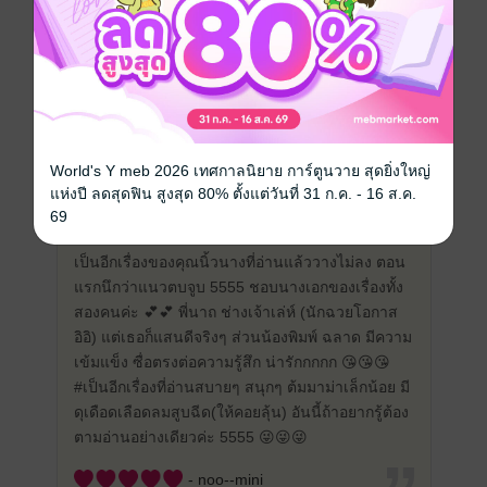
เขียนรีวิวและให้เรตติ้ง
หนังสือเล่มนี้เปิดให้แสดงความคิดเห็นได้เฉพาะ
ผู้ที่มีหนังสือฉบับเต็มเท่านั้น
World's Y meb 2026 เทศกาลนิยาย การ์ตูนวาย สุดยิ่งใหญ่
แห่งปี ลดสุดฟิน สูงสุด 80% ตั้งแต่วันที่ 31 ก.ค. - 16 ส.ค.
รีวิวทั้งหมด
69
เป็นอีกเรื่องของคุณนิ้วนางที่อ่านแล้ววางไม่ลง ตอน
แรกนึกว่าแนวตบจูบ 5555 ชอบนางเอกของเรื่องทั้ง
สองคนค่ะ 💕💕 พี่นาถ ช่างเจ้าเล่ห์ (นักฉวยโอกาส
อิอิ) แต่เธอก็แสนดีจริงๆ ส่วนน้องพิมพ์ ฉลาด มีความ
เข้มแข็ง ซื่อตรงต่อความรู้สึก น่ารักกกกก 😘😘😘
#เป็นอีกเรื่องที่อ่านสบายๆ สนุกๆ ต้มมาม่าเล็กน้อย มี
ดุเดือดเลือดลมสูบฉีด(ให้คอยลุ้น) อันนี้ถ้าอยากรู้ต้อง
ตามอ่านอย่างเดียวค่ะ 5555 😜😜😜
- noo--mini