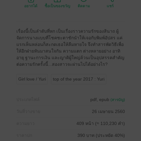
อยากได้
ซื้อเป็นของขวัญ
ติดตาม
แชร์
เรื่องนี้เป็นลำดับที่หก เป็นเรื่องราวความรักของสินาถ ผู้
จัดการนางแบบที่โชคชะตาชักนำให้เจอกับพิมพ์อัปสร แค่
แรกเห็นหล่อนก็สะกดเธอให้ลืมหายใจ จึงทำสารพัดวิธีเพื่อ
ให้อีกฝ่ายหันมาสนใจกัน ความแตก ต่างหลายอย่าง อาทิ
อายุ ฐานะการเงิน และญาติผู้ใหญ่ล้วนเป็นอุปสรรคสำคัญ
ต่อความรักครั้งนี้...สองสาวจะผ่านไปได้อย่างไร?
Girl love / Yuri
top of the year 2017 : Yuri
ประเภทไฟล์
pdf, epub
(สารบัญ)
วันที่วางขาย
26 เมษายน 2560
ความยาว
409 หน้า (≈ 110,230 คำ)
ราคาปก
390 บาท (ประหยัด 40%)