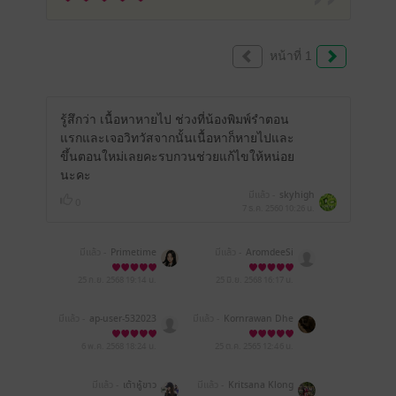
หน้าที่ 1
รู้สึกว่า เนื้อหาหายไป ช่วงที่น้องพิมพ์รำตอน
แรกและเจอวิทวัสจากนั้นเนื้อหาก็หายไปและ
ขึ้นตอนใหม่เลยคะรบกวนช่วยแก้ไขให้หน่อย
นะคะ
มีแล้ว -
skyhigh
0
7 ธ.ค. 2560
10:26 น.
มีแล้ว -
Primetime
มีแล้ว -
AromdeeSi
25 ก.ย. 2568
19:14 น.
25 มิ.ย. 2568
16:17 น.
มีแล้ว -
ap-user-532023
มีแล้ว -
Kornrawan Dhe
87088287
eranutra
6 พ.ค. 2568
18:24 น.
25 ต.ค. 2565
12:46 น.
มีแล้ว -
เต้าหู้ขาว
มีแล้ว -
Kritsana Klong