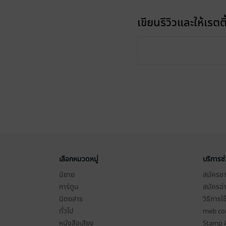
เขียนรีวิวและให้เรตติ
เลือกหมวดหมู่
บริการช
นิยาย
สมัครขาย
การ์ตูน
สมัครอ่
นิตยสาร
วิธีการใ
ทั่วไป
meb co
หนังสือเสียง
Stamp ค