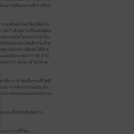
้มันมากเสียจนบางทีเราเกือบ
หน้าของสังคมโลกให้เปลี่ยนไป
วดเร็วด้วยการเชื่อมต่อผู้คน
ุ่มตามความสนใจและความเป็น
พันธ์อันทรงประสิทธิภาพ ด้วย
ฐานดังกล่าวยืนยันได้ด้วย
อกับแอปเปิลลงทุนกว่า 30 ล้าน
ของเขาว่า มันจะเข้ามาช่วย
ืมว่า ด้านหนึ่งของชีวิตที่
ตามระบบ การทำงานของมัน ดัง
่สุดของเราควบคุมและส่งต่อระบบ
้คนหลงใหลกับสัมผัสจาก
องเราจากที่ไหน....