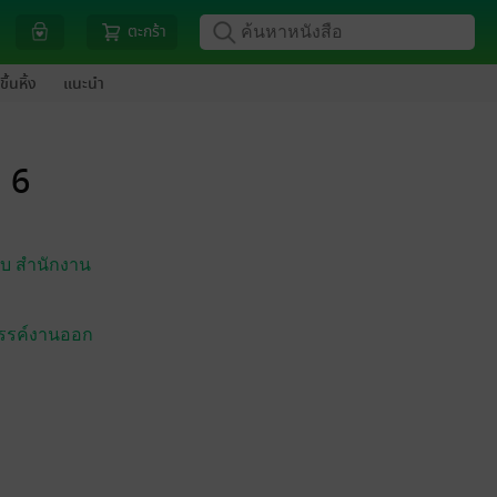
ตะกร้า
ขึ้นหิ้ง
แนะนำ
่ 6
บบ สำนักงาน
สรรค์งานออก