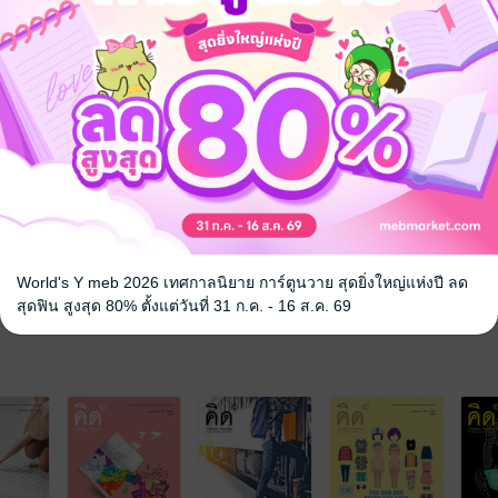
: Anytime Anywhere Everyone
d เมื่อเทคโนโลยีทำหน้าที่ส่งต่อสังคม
อมูลดิจิทัลที่สร้างจากพลัง “มวลชน”
บการตลาดออนไลน์ที่ยิ่งให้… ก็ยิ่งได้
, Smart City สู่เมืองอัจฉริยะแห่งอนาคต
าลา “พ่อมดดนตรี… ที่ไม่รู้โน้ตสักตัว”
iland.org/th/magazine
นุญาต ครีเอทีฟคอมมอนส์ แสดงที่มา-ไม่ใช้เพื่อการค้า-อนุญาตแบบเดียวกั
World's Y meb 2026 เทศกาลนิยาย การ์ตูนวาย สุดยิ่งใหญ่แห่งปี ลด
สุดฟิน สูงสุด 80% ตั้งแต่วันที่ 31 ก.ค. - 16 ส.ค. 69