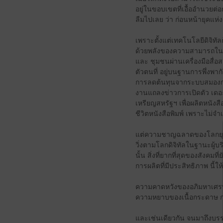
อยู่ในขอบเขตที่เอื้ออำนวยต
ลืมไปเลย ว่า ก่อนหน้ายุคแห
เพราะตั้งแต่เทคโนโลยีดิจิทั
ด้วยพลังของความสามารถในการจ
และ ชุมชนผ่านเครื่องมือสื
ตัวตนที่ อยู่บนฐานการพึ่งพา
การลดต้นทุนจากระบบสมองกล 
งานแถลงข่าวการเปิดตัว เดอะเดล
เหรียญสหรัฐฯ เพื่อผลิตหนังส
ชีวิตหนังสือพิมพ์ เพราะไม่จ
แต่ความชาญฉลาดของโลกยุคดิจ
วิ่งตามโลกดิจิทัลในฐานะผู้บ
นั้น สิ่งที่ยากที่สุดของสังค
การผลิตที่มีประสิทธิภาพ นี้ให
ความคาดหวังของอภิมหาเศรษฐ
ความหยาบของเนื้อกระดาษ กลิ
และเช่นเดียวกัน จนมาถึงบรรท