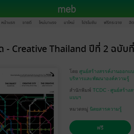
หน้าแรก
ขายดี
ใหม่มาแรง
มาใหม่
โปรโมชัน
ฟรีกระจาย
ฮิต
ด - Creative Thailand ปีที่ 2 ฉบับที
โดย
ศูนย์สร้างสรรค์งานออกแ
บริหารและพัฒนาองค์ความรู้
สำนักพิมพ์
TCDC - ศูนย์สร้าง
แบบฯ
หมวดหมู่
นิตยสารความรู้
ฟรี