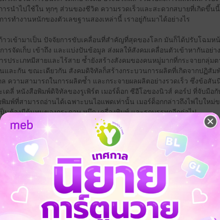
่อการนำไปใช้ใน ทุกๆ ส่วนของชีวิต ความรวดเร็วและสะดวกสบายที่เกิดขึ้นนี
่งการทำงานหนักของตัวเลขฐานสองเหล่านี้ เราอยู่กันมาได้อย่างไร
ลก้าวเข้ามาเป็น ปัจจัยการขับเคลื่อนที่สำคัญที่สุดของโลก มันก็ได้ปรับโฉม
ัดเก็บ เข้าถึง และแบ่งปันข้อมูล ส่งผลให้สังคมเคลื่อนตัวเข้าหากันอย่างร
่อสารประเภทมีสายและไร้สาย ซ้ำยังสร้างสังคมของคนหมู่มากที่กระจายกล
กันและกัน ขณะเดียวกัน สังคมดิจิทัลก็สร้างกระบวนการผลิตที่เกิดจากปฏิสัม
ความสามารถในการผลิตซ้ำ และกระจายผลผลิตอย่างรวดเร็ว ซึ่งข้อสันนิษ
ี่ หนังสือพิมพ์ดิจิทัลของรูเพิร์ต เมอร์ด็อก ซีอีโอของนิวส์ คอร์ป ที่จับมื
ือพิมพ์ที่สามารถอ่านได้เฉพาะบนไอแพดเท่านั้น เมอร์ด็อกกล่าวถึงไพ่ใบใหม่
ำเป็นต้องมีต้นทุนของกระดาษ หมึก เครื่องพิมพ์ และรถบรรทุกอีกต่อไป
ิทัลยังต้องเผชิญ หน้ากับความพร้อมที่ใช้ความฉลาดของมันด้วย เพราะอย่าล
ริโภค อีกด้านหนึ่งเราต้องวิ่งไล่ในฐานะผู้ผลิตจากโครงสร้างที่เปลี่ยนไป
มที่ยังมีทุนการผลิตแบบครึ่งๆ กลางๆ อย่างสังคมไทยก็คือ เราจะเอาส่วนที่ดีที
้ราบรื่นได้อย่างไร
ีอย่างเมอร์ด็อกคง เป็นบททดสอบของความเคยชินจากยุคอะนาล็อก ที่ซึ่งผู
่นจางๆ ของหมึกพิมพ์ และเสน่ห์จากการรอคอยหนังสือพิมพ์ในรุ่งเช้า
ัดนี้ เราเองก็เริ่มอยากรู้เหมือนกันว่าคุณอ่านนิตยสาร Creative Thailand ข