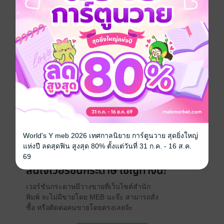
หวังอะไรทั้งสิ้น... หล่อนควรจะตอบแทนเขาจึงจะ
ถูก...ตอบแทนให้สมกับที่เขารักใคร่ยกย่องเชิดชูหล่อนไม่
ได้น้อยหน้าไปกว่าใคร ปลายนิ้วเรียวของหญิงสาวเอื้อมมือ
ไปปลดตะขอบราเซียร์ ปล่อยให้ทรวงอกอวบอิ่มสปริงชูชัน
ออกมาอย่างท้าทายแล้วซับในชิ้นน้อยก็ตามตกลงไปยัง
ปลายเท้าเรียวงาม แล้วเริ่มแสดงความรักกับเขาเหมือนที่
เขาเคยแสดงความรักกับหล่อน...
ประเภทไฟล์
pdf, epub
(สารบัญ)
วันที่วางขาย
29 สิงหาคม 2556
ความยาว
194 หน้า (≈ 55,215 คำ)
World's Y meb 2026 เทศกาลนิยาย การ์ตูนวาย สุดยิ่งใหญ่
ราคาปก
99 บาท (ประหยัด 39%)
แห่งปี ลดสุดฟิน สูงสุด 80% ตั้งแต่วันที่ 31 ก.ค. - 16 ส.ค.
69
สนใจเวอร์ชันกระดาษ เชิญทางนี้!
เวอร์ชันกระดาษมีวางขายที่เว็บไซต์สำนัก
พิมพ์ จะไม่มีขายโดย MEB นะจ๊ะ สามารถสั่ง
ซื้อ หรือติดต่อคนขายโดยตรงเลยจ้ะ