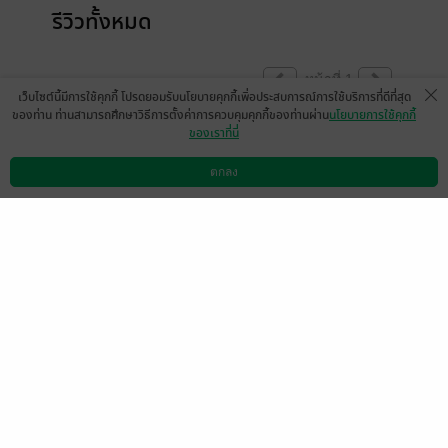
รีวิวทั้งหมด
หน้าที่ 1
เว็บไซต์นี้มีการใช้คุกกี้ โปรดยอมรับนโยบายคุกกี้เพื่อประสบการณ์การใช้บริการที่ดีที่สุด
ของท่าน ท่านสามารถศึกษาวิธีการตั้งค่าการควบคุมคุกกี้ของท่านผ่าน
นโยบายการใช้คุกกี้
ของเราที่นี่
อ่านแล้วไม่ผิดหวังเลยค่ะ ชอบนภาลัย ไผ่สีทอง
มากกก
ตกลง
ดาวน์โหลดแอป
วิธีการใช้งาน
ติดต่อเรา
มีแล้ว -
malai1579
0
9 ก.ย. 2559
16:54 น.
สนุก สั้นแต่ได้มาก
มีแล้ว -
oommy3809
0
9 ก.ย. 2558
1:20 น.
A.P_M & D.N_M
มีแล้ว -
จีด้า2291
16 เม.ย. 2564
9:21 น.
5 ส.ค. 2563
2:5 น.
มีแล้ว -
luck mcot song
มีแล้ว -
มารียงค์