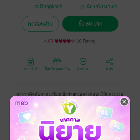
Bongkoch
นิยายโรมานซ์
Publishing
ทดลองอ่าน
ซื้อ 60 บาท
4.00
10 Rating
อยากได้
ซื้อเป็นของขวัญ
ติดตาม
แชร์
ดาราวดีหลับตาลงเมื่อถูกอีกฝ่ายเชยคางหล่อนให้แหงนเงย
ขึ้นรับจุมพิตจากเขาอย่างอบอุ่นและเต็มใจ ก่อนเลื่อนริม
ฝีปากลงไปตามลำคอแล้วมือนั้นค่อยแตะปลายซิปแล้วดึง
รวดเดียวสุดสาย ธนาคิมไม่ปล่อยให้หล่อนได้คิดอะไร
มาก...แม้หล่อนชั่งใจอยู่ชั่ววินาที ทว่าตัดสินใจดึงกระโปรง
ตัวสวยออกจากตัว...ปล่อยมันลงไปกองกับพื้น...หล่อนกำลัง
นึกถึงที่เขายื่นมือเข้ามากอบกู้ครอบครัวให้หล่อนโดยไม่