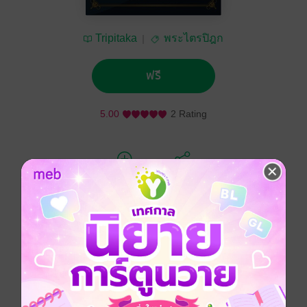
Tripitaka
พระไตรปิฎก
ฟรี
5.00
2 Rating
ติดตาม
แชร์
พระวินัยปิฎก เล่ม 2 - มหาวิภังค์ ทุติยภาค
ประเภทไฟล์
pdf
วันที่วางขาย
01 มกราคม 2555