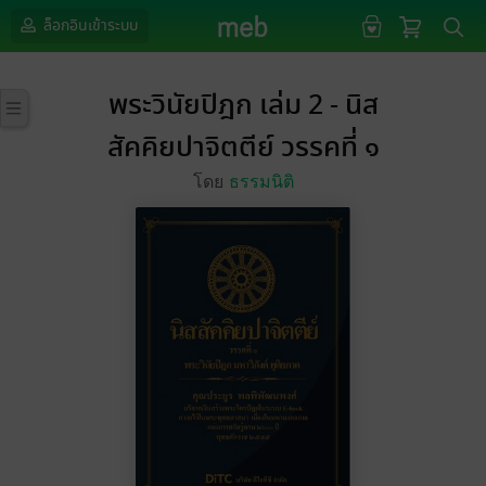
ล็อกอินเข้าระบบ
พระวินัยปิฎก เล่ม 2 - นิส
สัคคิยปาจิตตีย์ วรรคที่ ๑
โดย
ธรรมนิติ