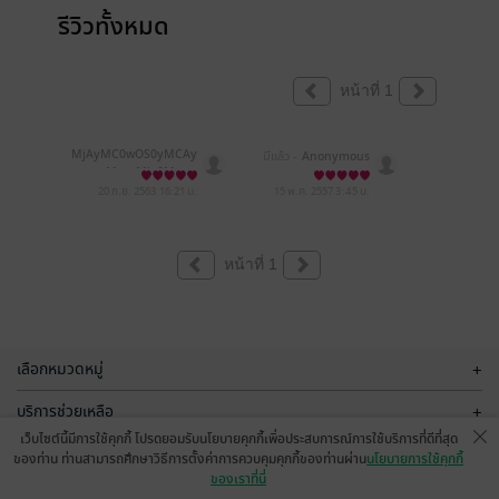
รีวิวทั้งหมด
หน้าที่ 1
MjAyMC0wOS0yMCAy
มีแล้ว -
Anonymous
MzoxMjo0Mw==
20 ก.ย. 2563
16:21 น.
15 พ.ค. 2557
3:45 น.
หน้าที่ 1
เลือกหมวดหมู่
+
บริการช่วยเหลือ
+
เว็บไซต์นี้มีการใช้คุกกี้ โปรดยอมรับนโยบายคุกกี้เพื่อประสบการณ์การใช้บริการที่ดีที่สุด
เกี่ยวกับเรา
+
ของท่าน ท่านสามารถศึกษาวิธีการตั้งค่าการควบคุมคุกกี้ของท่านผ่าน
นโยบายการใช้คุกกี้
ของเราที่นี่
กลุ่มธุรกิจในเครือ
+