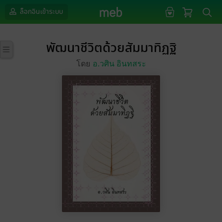
ล็อกอินเข้าระบบ
พัฒนาชีวิตด้วยสัมมาทิฏฐิ
โดย
อ.วศิน อินทสระ