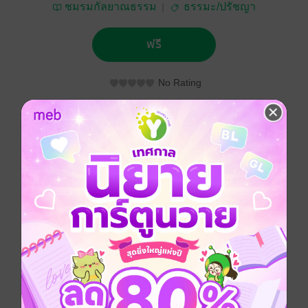
ชมรมกัลยาณธรรม
ธรรมะ/ปรัชญา
ฟรี
No Rating
ติดตาม
แชร์
จากที่ ดร . สนอง วรอุไร ได้ศึกษาประวัติศาสตร์และใน
พระสูตร พบว่าการปรารถนาจะมีอายุยืนยาว มีอยู่ ๓
เงื่อนไข คือ การสละและบริจาคทานบ่อยจนเป็นมหาทาน
การตั้งความปราถนาหรือตั้งจิตอธิษฐานให้อายุยืนยาว
และการสร้างเหตุให้ตรง
หนังสือเล่มนี้ยังได้กล่าวถึงการทำให้ชีวิตมีคุณค่าคือ ชีวิตที่
มีงานดีทำ ทำงานให้กับมวลชน มีคุณค่าไม่เบียดเบียนใคร
งานที่สร้างสรรค์ความสุขความเจริญ ชีวิตที่มีการเรียนรู้