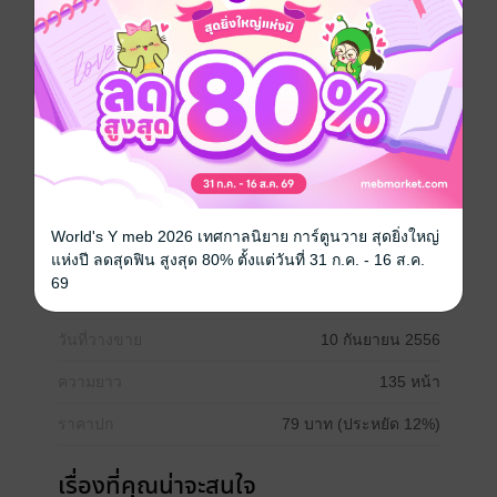
"รักแบบเพื่อน" ชมพูนุชเอ่ยเสียงเครือ
"รู้คำตอบอยู่แล้วยังถาม" เขาคิดว่าเธอรู้ว่าเขานั้นคิดกับ
เธอในสถานะไหนกัน
"ใช่! เขามันก็แค่เพื่อน...รัก"
"ชมพู่...." พยัคครางหวิว คลอนศีรษะไปมา ทำท่าทาง
ราวกับเบื่อหน่ายกับปัญหาตรงหน้าเสียเต็มประดา ทำไม
เธอถึงไม่มั่นใจในตัวของเขาสักที เขารักเธอ ไม่ใช่ในแบบ
ฐานะเพื่อน แต่เป็นในฐานะคนรัก
"เมฆ เบื่อ ชมพู่! โฮ!!"
"เปล่า.. ไม่ได้เบื่อ แต่ไม่รู้จะพูดยังไง เข้าใจหน่อยสิ"
World's Y meb 2026 เทศกาลนิยาย การ์ตูนวาย สุดยิ่งใหญ่
"ชมพู่ไม่เข้าใจ!!"
แห่งปี ลดสุดฟิน สูงสุด 80% ตั้งแต่วันที่ 31 ก.ค. - 16 ส.ค.
69
ประเภทไฟล์
pdf, epub
(สารบัญ)
วันที่วางขาย
10 กันยายน 2556
ความยาว
135 หน้า
ราคาปก
79 บาท (ประหยัด 12%)
เรื่องที่คุณน่าจะสนใจ