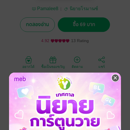
Pamalee8
นิยายโรมานซ์
ทดลองอ่าน
ซื้อ 69 บาท
4.92
13 Rating
อยากได้
ซื้อเป็นของขวัญ
ติดตาม
แชร์
"ใช่สิ! เขามันอ้วนเป็นหมู ไม่สวยหุ่นดีเหมือนยัยคนนั้นใช่
ไหมล่ะ?" ชมพูนุชรู้ตัวเองว่าพาลแต่เธอก็จะทำ อารมณ์
หญิงนี่น่า
"เฮ้ย! เกี่ยวไร?"
"หมู่นี้เมฆเปลี่ยนไปนะ ทำไมไม่ค่อยโทรหาชมพู่เลยล่t ไม่
รักชมพู่แล้วใช่ไหม?"
"รัก..." เขาตอบโดยไม่คิดก็เพราะเขานั้นรักเธอจริงๆ