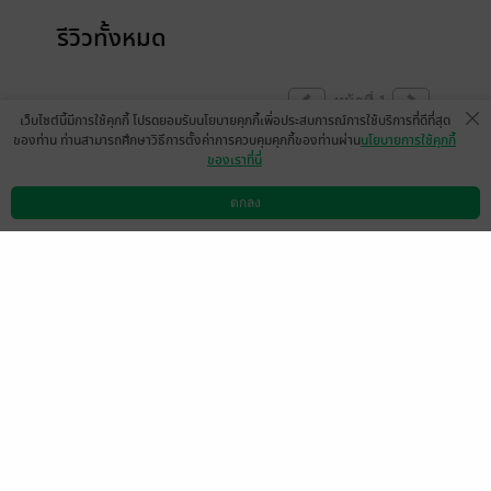
รีวิวทั้งหมด
หน้าที่ 1
เว็บไซต์นี้มีการใช้คุกกี้ โปรดยอมรับนโยบายคุกกี้เพื่อประสบการณ์การใช้บริการที่ดีที่สุด
ของท่าน ท่านสามารถศึกษาวิธีการตั้งค่าการควบคุมคุกกี้ของท่านผ่าน
นโยบายการใช้คุกกี้
ของเราที่นี่
มีแล้ว -
•U•
27 ธ.ค. 2563
10:21 น.
ตกลง
ดาวน์โหลดแอป
วิธีการใช้งาน
ติดต่อเรา
หน้าที่ 1
เลือกหมวดหมู่
+
บริการช่วยเหลือ
+
เกี่ยวกับเรา
+