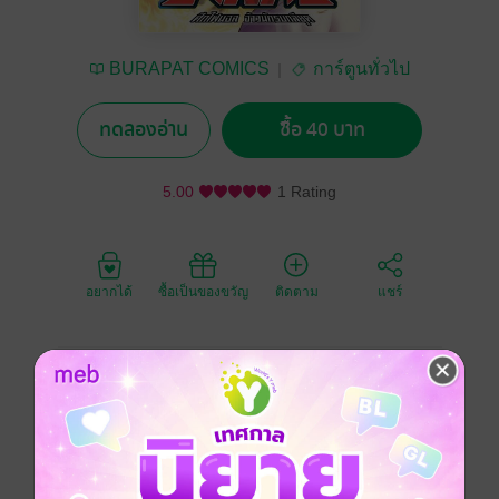
BURAPAT COMICS
การ์ตูนทั่วไป
ทดลองอ่าน
ซื้อ 40 บาท
5.00
1 Rating
อยากได้
ซื้อเป็นของขวัญ
ติดตาม
แชร์
หมดเวลาโหมโรงและเข้าสู่ศึกที่จะตัดสินชะตากรรมของ
จักรวาลนี้ ซีเทียนอู่ที่เป็นไป่หวู่หนานร่างดีที่มาเกิดใหม่จะ
พัฒนาพลังให้เทียบเท่า warlord คนอื่นๆ ได้หรือไม่ ไป่หวู่
หนานร่างมารตายจริงรึเปล่า Warlord คนไหนที่จะเป็นผู้
ชนะศึกนี้ นี่คงเป็นคำถามที่ทุกคนมีอยู่ในใจ และคำตอบ
นั้นอยู่ใน warlord final ศึกไฟนอล จ้าวนักรบกลียุค ที่มา