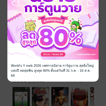
พร้อมความมันระดับทะลุทุกชั้นบรรยากาศ
การ์ตูนจีน
ซีรีส์
Warlord Final ไฟนอลจ้าวนักรบกลียุค
ประเภทไฟล์
pdf
วันที่วางขาย
19 กันยายน 2556
ความยาว
133 หน้า
World's Y meb 2026 เทศกาลนิยาย การ์ตูนวาย สุดยิ่งใหญ่
ราคาปก
50 บาท (ประหยัด 20%)
แห่งปี ลดสุดฟิน สูงสุด 80% ตั้งแต่วันที่ 31 ก.ค. - 16 ส.ค.
69
เล่มอื่นๆ ในซีรีส์
ดูทั้งหมด