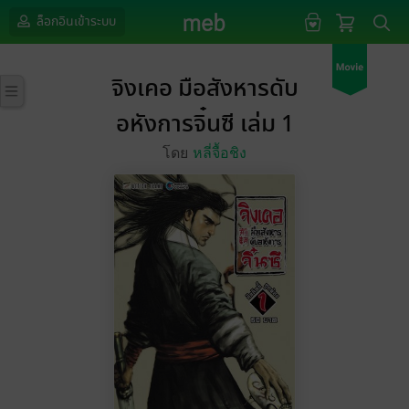
ล็อกอินเข้าระบบ
จิงเคอ มือสังหารดับ
อหังการจิ๋นซี เล่ม 1
โดย
หลี่จื้อชิง