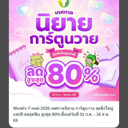
ฉิน เจ้าผู้ครองแคว้นซึ่งต่อมาภายหลังบุคคลผู้ยิ่งใหญ่ผู้นี้ได้
ขึ้นดำรงตำแหน่งจักรพรรดิองค์แรกของจีนนามว่า "จิ๋นซี"
คิดจะรวบรวมบ้านเมืองให้เป็นปึกแผ่นจึงทำสงคราม
กวาดล้างแคว้นต่างๆ ทำให้ผู้คนบาดเจ็บล้มตาย สูญเสีย
วัฒนธรรมสิ้นชื่อไปเป็นจำนวนมาก ซึ่งความเจ็บแค้นนี้
นี่เองที่เป็นที่มาของแผนการลอบฆ่าจักรพรรดิครั้งสำคัญ
ในหน้าประวัติศาสตร์จีนโดยผลงานเล่มล่าสุดของนัก
เขียนระบือนาม "หลี่จื้อชิง" มาพบกับทุกท่านในครั้งนี้ในชื่อ
เรื่อง "จิงเคอ มือสังหารดับอหังการจิ๋นซี"
สร้างเป็น Movie
เรื่องจริงที่ถูกดัดแปลงเป็นภาพยนตร์และซีรีส์หลาย
ครั้ง โดยในฉบับปี 1998 มีชื่อเข้าชิงรางวัล Palme
d'Or จากเทศกาลภาพยนตร์นานาชาติเมืองคานส์
ซีรีส์
จิงเคอ มือสังหารดับอหังการจิ๋นซี
ประเภทไฟล์
pdf
World's Y meb 2026 เทศกาลนิยาย การ์ตูนวาย สุดยิ่งใหญ่
แห่งปี ลดสุดฟิน สูงสุด 80% ตั้งแต่วันที่ 31 ก.ค. - 16 ส.ค.
วันที่วางขาย
24 กันยายน 2556
69