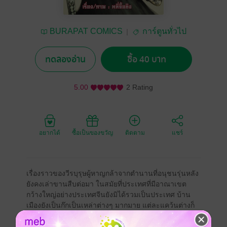
BURAPAT COMICS
การ์ตูนทั่วไป
ทดลองอ่าน
ซื้อ 40 บาท
5.00
2 Rating
อยากได้
ซื้อเป็นของขวัญ
ติดตาม
แชร์
เรื่องราวของวีรบุรุษผู้หาญกล้าจากตำนานที่อนุชนรุ่นหลัง
ยังคงเล่าขานสืบต่อมา ในสมัยที่ประเทศที่มีอาณาเขต
กว้างใหญ่อย่างประเทศจีนยังมิได้รวมเป็นประเทศ บ้าน
เมืองยังเป็นก๊กเป็นเหล่าต่างๆ มากมาย แต่ละแคว้นต่างก็
รบพุ่งต่อสู้แย่งชิงความเป็นใหญ่ ทำให้แผ่นดินร้อนไปด้วย
ไฟสงคราม แคว้นที่เรืองอำนาจที่สุดในขณะนั้นคือแคว้น