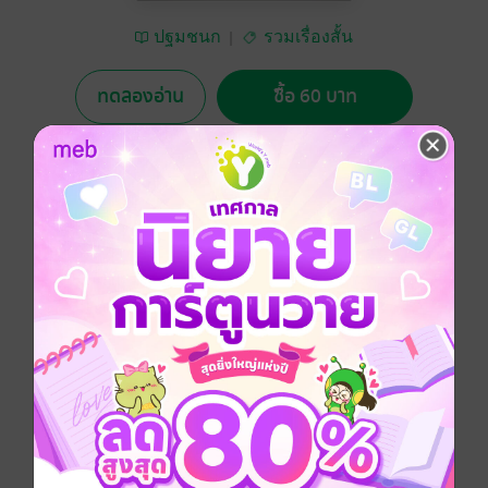
ปฐมชนก
รวมเรื่องสั้น
ทดลองอ่าน
ซื้อ 60 บาท
4.00
1 Rating
อยากได้
ซื้อเป็นของขวัญ
ติดตาม
แชร์
รวมเรื่องสั้น 4 เรื่อง คือ
ในอีกโลกหนึ่ง
ความฝัน
หญิงสาวในขุดสีฟ้า
และ จดหมายฉบับสุดท้าย
ประเภทไฟล์
pdf