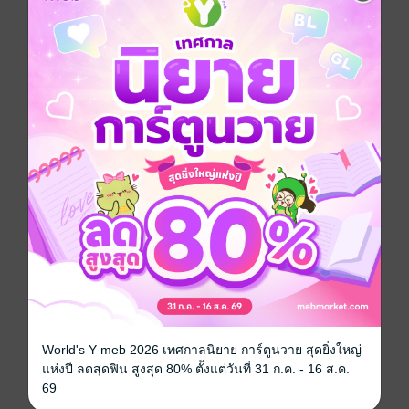
ที่เข้ามากำหนดให้ชีวิตคู่ราบรื่น...หรือแตกร้าว
มันเข้ามาง่ายๆ เหมือนเส้นผมบังภูเขา
เริ่มจากปัญหาเล็กๆ หยุมหยิมที่ดูเหมือนไร้สาระ
แต่เมื่อสะสมมากๆ เข้า อานุภาพการทำลายกลับยิ่งรุนแรง
ชีวิตคู่ที่เปราะบางก็แตกกระจาย ดังเศษแก้วไร้ค่า
ไม้ผลัดใบ
นวนิยายสะท้อนชะตากรรมแห่งการครองคู่
ที่คู่รักมิอาจละเลย
World's Y meb 2026 เทศกาลนิยาย การ์ตูนวาย สุดยิ่งใหญ่
สร้างเป็น TV Series
แห่งปี ลดสุดฟิน สูงสุด 80% ตั้งแต่วันที่ 31 ก.ค. - 16 ส.ค.
สร้างเป็นละครโทรทัศน์ช่อง 3
69