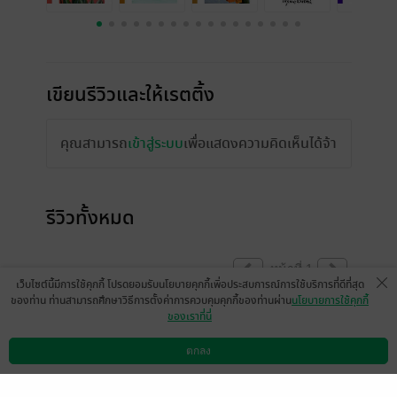
เขียนรีวิวและให้เรตติ้ง
คุณสามารถ
เข้าสู่ระบบ
เพื่อแสดงความคิดเห็นได้จ้า
รีวิวทั้งหมด
หน้าที่ 1
เว็บไซต์นี้มีการใช้คุกกี้ โปรดยอมรับนโยบายคุกกี้เพื่อประสบการณ์การใช้บริการที่ดีที่สุด
ของท่าน ท่านสามารถศึกษาวิธีการตั้งค่าการควบคุมคุกกี้ของท่านผ่าน
นโยบายการใช้คุกกี้
ของเราที่นี่
MjAyMS0wMS0wNCAx
Sun Fish
ODo0MTo0Mg==
4 ม.ค. 2564
13:11 น.
14 ก.พ. 2562
19:18 น.
ตกลง
ดาวน์โหลดแอป
วิธีการใช้งาน
ติดต่อเรา