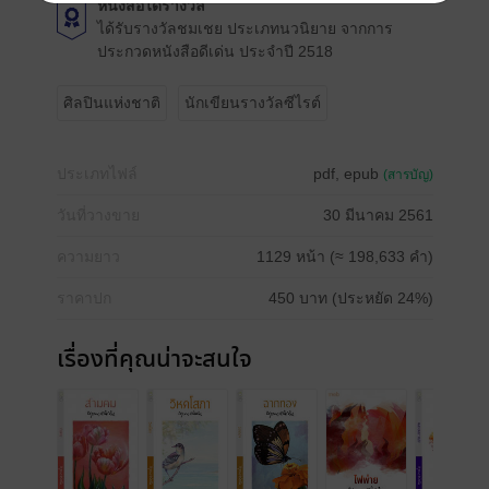
หนังสือได้รางวัล
ได้รับรางวัลชมเชย ประเภทนวนิยาย จากการ
ประกวดหนังสือดีเด่น ประจำปี 2518
ศิลปินแห่งชาติ
นักเขียนรางวัลซีไรต์
ประเภทไฟล์
pdf, epub
(สารบัญ)
วันที่วางขาย
30 มีนาคม 2561
ความยาว
1129 หน้า (≈ 198,633 คำ)
ราคาปก
450 บาท (ประหยัด 24%)
เรื่องที่คุณน่าจะสนใจ