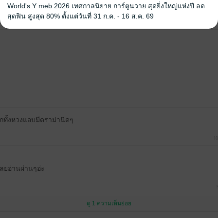
World's Y meb 2026 เทศกาลนิยาย การ์ตูนวาย สุดยิ่งใหญ่แห่งปี ลด
คุณสามารถ
เข้าสู่ระบบ
เพื่อแสดงความคิดเห็นได้จ้า
สุดฟิน สูงสุด 80% ตั้งแต่วันที่ 31 ก.ค. - 16 ส.ค. 69
ักทั้งหวงแอบมีดราม่านิดๆ
10
เลยอ่านผ่านๆอ่ะ
ดู 1 ความเห็นย่อย