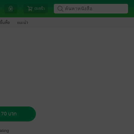
ตะกร้า
ขึ้นหิ้ง
แนะนำ
อ 70 บาท
ating