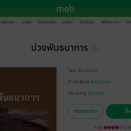
หน้าแรก
ขายดี
ใหม่มาแรง
มาใหม่
โปรโมชัน
ฟรีกระจาย
ฮิต
บ่วงพันธนาการ
โดย
คีตาอักษร
สำนักพิมพ์
คีตาอักษร
หมวดหมู่
นิยายรัก
ทดลองอ่าน
ซื้
4.00
2 R