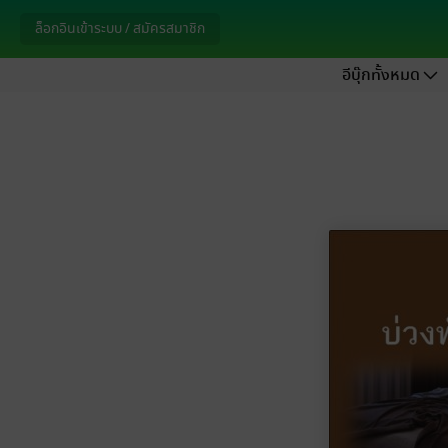
ล็อกอินเข้าระบบ / สมัครสมาชิก
อีบุ๊กทั้งหมด