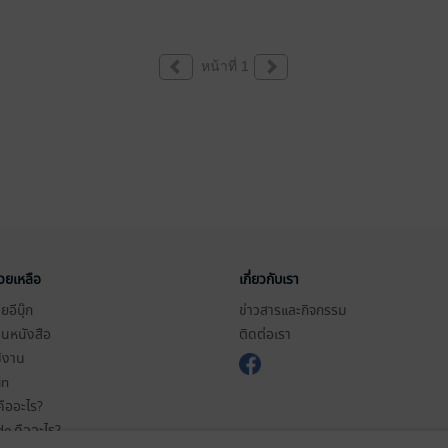
หน้าที่ 1
่วยเหลือ
เกี่ยวกับเรา
อีบุ๊ก
ข่าวสารและกิจกรรม
านหนังสือ
ติดต่อเรา
ช้งาน
in
ืออะไร?
de คืออะไร?