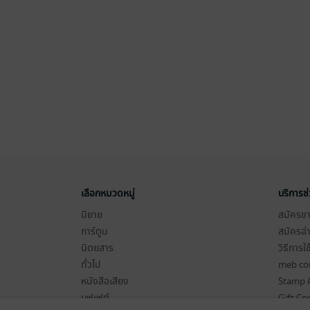
เลือกหมวดหมู่
บริการช
นิยาย
สมัครขาย
การ์ตูน
สมัครอ่
นิตยสาร
วิธีการใ
ทั่วไป
meb co
หนังสือเสียง
Stamp ค
บุฟเฟต์
Gift Co