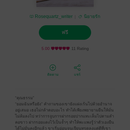
Rosequartz_writer
นิยายรัก
ฟรี
5.00
11 Rating
ติดตาม
แชร์
“คุณธรรม”
“ยอมฉันหรือยัง” คำถามของเขายังแฝงเร้นไปด้วยอำนาจ
อยู่เสมอ เธอไม่กล้าตอบอะไร ทำได้เพียงพยายามยืนให้มั่น
ไม่ล้มลงไป ทว่าการจูบการฝากรอยปากแทะเล็มไปตามลำ
คอขาว ฝากรอยแดงไว้เป็นจ้ำๆ ทำให้พะแพงรู้ว่าตัวเองยืน
ได้ไม่มั่นคงอีกแล้ว ขาเริ่มอ่อนจนเจียนทรุดลงแต่ดีที่เขา