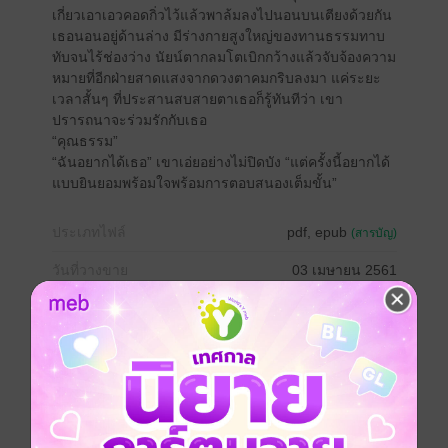
เกี่ยวเอาเอวคอดกิ่วไว้แล้วพาล้มลงไปนอนบนเตียงด้วยกัน
เธอนอนอยู่ด้านล่าง มีร่างกายสูงใหญ่ของทานธรรมทาบ
ทับจนไร้ช่องว่าง นัยน์ตากลมโตเบิกกว้างแล้วจับจ้องความ
หมายที่อีกฝ่ายสาดแสงจากดวงตาคมกริบลงมา แค่ระยะ
เวลาสั้นๆ ที่ประสานสบสายตาเธอก็รู้ทันทีว่า เขา
ปรารถนาจะร่วมรักกับเธอ
“คุณธรรม”
“ฉันอยากได้เธอ” เขาเอ่ยอย่างไม่ปิดบัง “แต่ครั้งนี้อยากได้
แบบยินยอมพร้อมใจพร้อมการตอบสนองเต็มขั้น”
ประเภทไฟล์
pdf, epub
(สารบัญ)
วันที่วางขาย
03 เมษายน 2561
ความยาว
32 หน้า (≈ 6,035 คำ)
ราคาปก
ฟรี
เรื่องที่คุณน่าจะสนใจ