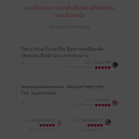
ขณะนี้แสดงความคิดเห็นได้เฉพาะผู้ที่มีหนังสือ
ฉบับเต็มเท่านั้น
(ข้อความอัตโนมัติจากระบบ)
โอย น่ารักอะไรเบอร์นั้น หื่นหวานเหมือนเดิน
เลิฟๆเลย เรื่องสำนวน ภาษาสวยงาม
มีแล้ว -
Anna1766
1
30 มิ.ย. 2561
5:19 น.
wowwwwwwwwwwww ขอบคุณๆๆสุดๆๆๆค่ะ
ไรท์ สนุกกกกกกค่ะ
มีแล้ว -
sukjaiaan
1
4 เม.ย. 2561
4:8 น.
มีแล้ว -
MjAyMS0wNy0
มีแล้ว -
Rainbow9416
yOCAxNjowNjo1OQ==
24 ม.ค. 2565
12:9 น.
12 ส.ค. 2563
0:39 น.