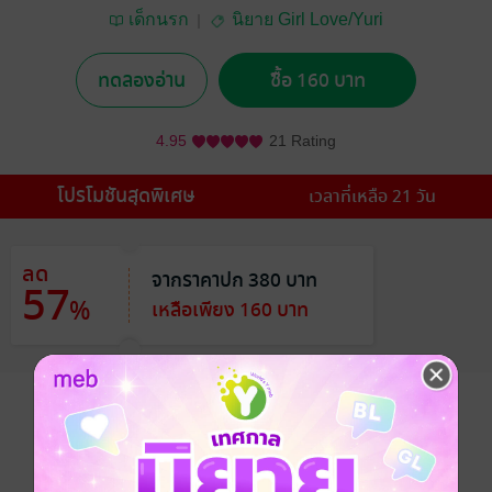
เด็กนรก
นิยาย Girl Love/Yuri
ทดลองอ่าน
ซื้อ 160 บาท
4.95
21 Rating
โปรโมชันสุดพิเศษ
เวลาที่เหลือ 21 วัน
ลด
จากราคาปก 380 บาท
57
%
เหลือเพียง 160 บาท
อยากได้
ซื้อเป็นของขวัญ
ติดตาม
แชร์