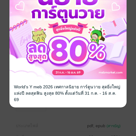
การพบกันครั้งแรกในสถานที่หลับพักผ่อนสุดท้ายของคน
ตาย ทำให้นาราหลงเสน่ห์ ‘มะลิ’ ผู้หญิงที่มีบรรยากาศ
แปลกประหลาด ดูมืดมนเข้าอย่างจัง แต่ถึงอีกคนจะมี
บรรยากาศแบบนั้น อีกคนก็ยังดึงดูดสายตาและดูสวย
ราวกับไม่ใช่มนุษย์
และการเจอกันครั้งนั้นทำให้นาราได้รับรู้ว่าคนที่ตัวเอง
หลงเสน่ห์อยู่ ไม่ใช่คน แต่เป็นแวมไพร์ แถมตัวนาราเองก็มี
สายเลือดที่มีผลต่อความเป็นอยู่ของแวมไพร์อย่างไม่รู้ตัวอีก
ด้วย
และแม้ว่าความรักของตัวเองจะดึงให้ตัวเธอได้พบเจอเรื่อง
อันตรายมากแค่ไหน นาราก็พยายามอย่างเต็มที่ที่จะไม่
หวั่นไหวเพราะเธออยากจะเป็น ‘ดวงใจของคุณมะลิ’ ไป
World's Y meb 2026 เทศกาลนิยาย การ์ตูนวาย สุดยิ่งใหญ่
ตลอด
แห่งปี ลดสุดฟิน สูงสุด 80% ตั้งแต่วันที่ 31 ก.ค. - 16 ส.ค.
69
Girl love / Yuri
ประเภทไฟล์
pdf, epub
(สารบัญ)