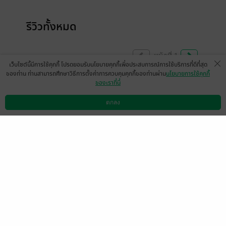
รีวิวทั้งหมด
หน้าที่ 1
เว็บไซต์นี้มีการใช้คุกกี้ โปรดยอมรับนโยบายคุกกี้เพื่อประสบการณ์การใช้บริการที่ดีที่สุด
ของท่าน ท่านสามารถศึกษาวิธีการตั้งค่าการควบคุมคุกกี้ของท่านผ่าน
นโยบายการใช้คุกกี้
ของเราที่นี่
ดองเอาไว้ตั้งแต่ปีใหม่พึ่งได้มาอ่าน สนุกมาก
เลย มีปมที่สงสัยอยู่ จะคิยติดตามนะคะ
ตกลง
ดาวน์โหลดแอป
วิธีการใช้งาน
ติดต่อเรา
คุณมะลิเบบี้น่ารักมากกกกก โอ้ยใจเลว
คู่คุณแม่ฉันฟินมัก จิ้นตั้งแต่ตอนแก่ ไม่คิดเลย
ไรท์จะทำให้คู่ที่จิ้นเป็นจริง♥️♥️♥️
มีแล้ว -
titang
1
14 มี.ค. 2567
1:56 น.
ดู 1 ความเห็นย่อย
เรื่องนี้มีภาค2หรือยังคะ? อยากอ่านแย้ววว
มีแล้ว -
MjAyMS0wOS0wOCAxMz