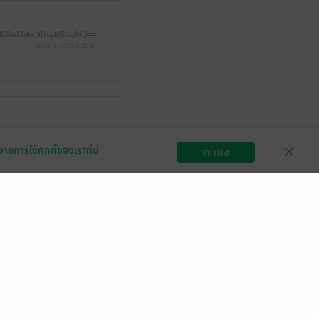
NC0wMiAxNDozMDozMQ==
30 ม.ค. 2566
6:26 น.
ายการใช้คุกกี้ของเราที่นี่
ตกลง
สมัครขายอีบุ๊ก
วิธีการใช้งาน
ติดต่อเรา