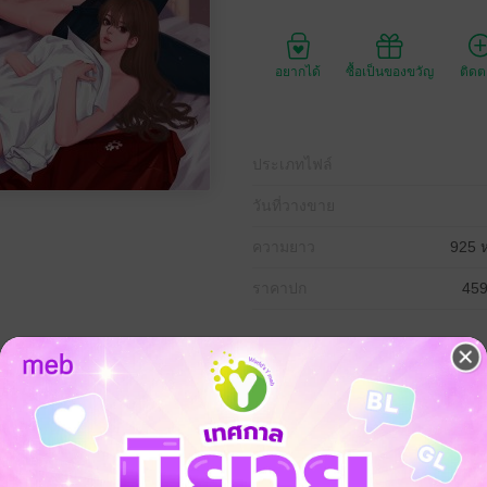
อยากได้
ซื้อเป็นของขวัญ
ติด
ประเภทไฟล์
วันที่วางขาย
ความยาว
925 ห
ราคาปก
459
อนเหรียญสองด้าน
ขที่สุด
ยงามที่สุด
ั้งที่พยายามนึกถึงมัน...