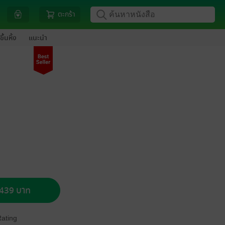
ตะกร้า
ขึ้นหิ้ง
แนะนำ
อ 439 บาท
Rating