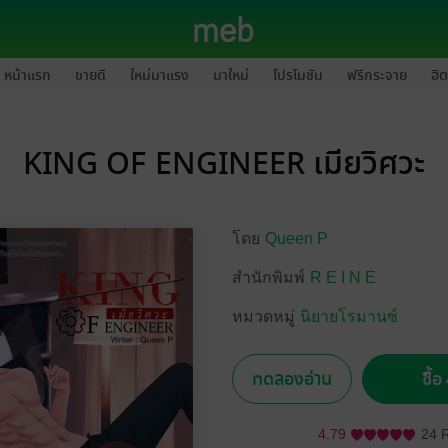
หน้าแรก
ขายดี
ใหม่มาแรง
มาใหม่
โปรโมชัน
ฟรีกระจาย
ฮิต
KING OF ENGINEER เมียวิศวะ
โดย
Queen P
สำนักพิมพ์
R E I N E
หมวดหมู่
นิยายโรมานซ์
ทดลองอ่าน
ซื้
4.79
24 