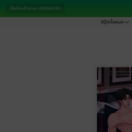
ล็อกอินเข้าระบบ / สมัครสมาชิก
อีบุ๊กทั้งหมด