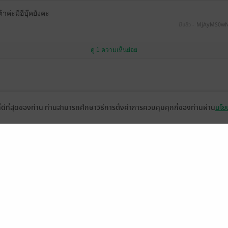
าค่ะมีอีบุ๊คยังคะ
มีแล้ว -
MjAyMS0w
ดู 1 ความเห็นย่อย
ที่ดีที่สุดของท่าน ท่านสามารถศึกษาวิธีการตั้งค่าการควบคุมคุกกี้ของท่านผ่าน
นโยบ