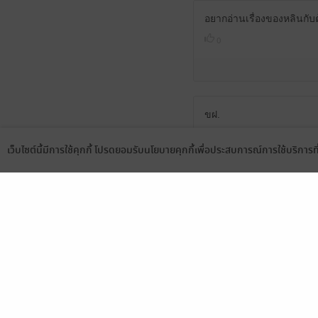
อยากอ่านเรื่องของหลินกับต้
0
ขฝ.
เว็บไซต์นี้มีการใช้คุกกี้ โปรดยอมรับนโยบายคุกกี้เพื่อประสบการณ์การใช้บริการ
Language
ดาวน์โหลดแอป
บ