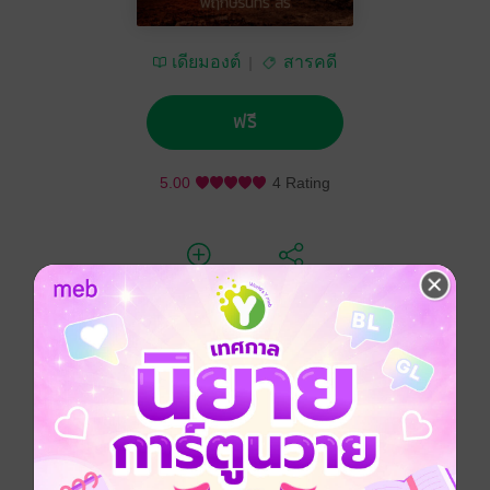
เดียมองต์
สารคดี
ฟรี
5.00
4 Rating
ติดตาม
แชร์
ภูเขาไฟนั้นเป็นอะไรมากกว่าที่คิด และถือเป็นมรณะจาก
นรกที่ส่งความตายมาเยือนผู้คนมาตั้งแต่โบราณกาล
กระทั่งถึงปัจจุบัน และภูเขาไฟนั้นถือเป็นสัญลักษณ์ความ
ตายที่เห็นชัดเจนที่สุด ไม่หนีไปไหน มองเห็นทีไรก็รู้ว่า
อันตรายอยู่เบื้องหน้า(หรือเบื้องหลัง) แต่ถ้าไม่มีสัญญาณ
ใดๆมาเตือน ผู้คนที่อยู่ในพื้นที่ภูเขาไฟก็ยังมองภูเขาไฟเป็น