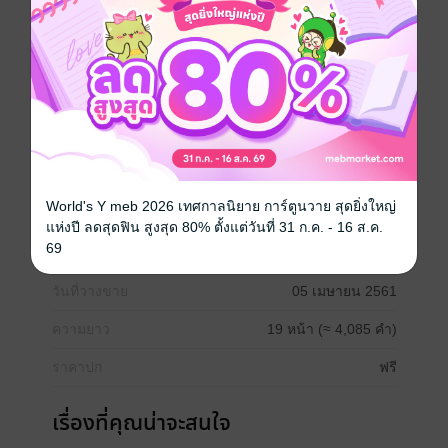
เพียงธรรมชาติที่น่าจะมีอันตรายเท่านั้น
เมื่อใดก็ตามที่ภูเขาไฟพิโรธอย่างหนัก ไม่เพียงแค่ส่ง
สัญญาณเตือนด้วยเถ้าควันและแผ่นดินไหว หากแต่ส่งหิน
ร้อนใต้พิภพพุ่งกระจายออกจากปากปล่องภูเขาไฟ ตามมา
ด้วยการพ่นธารลาวาความร้อนสูงสุดขีดระดับหลอมหิน
และแร่ธาตุให้ละลายได้ออกมาทำลายสรรพสิ่งที่ขวางเส้น
ทางการเคลื่อนที่ของมัน เมื่อนั้นหายนะที่จะเกิดกับทุกสิ่ง
ย่อมสูงเกินเดิมพันเสมอ และมักจบลงด้วยการสูญสิ้นที่ไม่
อาจประเมินค่าได้
World's Y meb 2026 เทศกาลนิยาย การ์ตูนวาย สุดยิ่งใหญ่
แห่งปี ลดสุดฟิน สูงสุด 80% ตั้งแต่วันที่ 31 ก.ค. - 16 ส.ค.
69
ประเภทไฟล์
pdf, epub
(สารบัญ)
วันที่วางขาย
05 เมษายน 2561
ความยาว
19 หน้า (≈ 4,085 คำ)
ราคาปก
ฟรี
เรื่องที่คุณน่าจะสนใจ