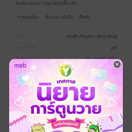
คนเดียวของสาวน้อยได้เริ่มขึ้นแล้ว
การ์ตูนญี่ปุ่น
สืบสวน / นักสืบ
ลึกลับ
ซีรีส์
หลังตึกเรียนมีนางฟ้าถูกฝังอยู่
ประเภทไฟล์
pdf
วันที่วางขาย
06 เมษายน 2561
ความยาว
178 หน้า
ราคาปก
50 บาท (ประหยัด 30%)
สนใจเวอร์ชันกระดาษ เชิญทางนี้!
เวอร์ชันกระดาษมีวางขายที่เว็บไซต์สำนัก
พิมพ์ จะไม่มีขายโดย MEB นะจ๊ะ สามารถสั่ง
ซื้อ หรือติดต่อคนขายโดยตรงเลยจ้ะ