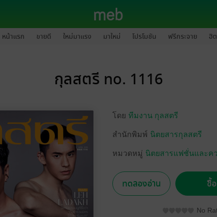
หน้าแรก
ขายดี
ใหม่มาแรง
มาใหม่
โปรโมชัน
ฟรีกระจาย
ฮิต
กุลสตรี no. 1116
โดย
ทีมงาน กุลสตรี
สำนักพิมพ์
นิตยสารกุลสตรี
หมวดหมู่
นิตยสารแฟชั่นและค
ทดลองอ่าน
ซื้
No Rat