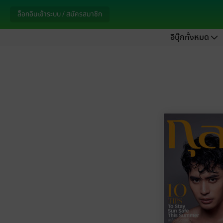
ล็อกอินเข้าระบบ / สมัครสมาชิก
อีบุ๊กทั้งหมด