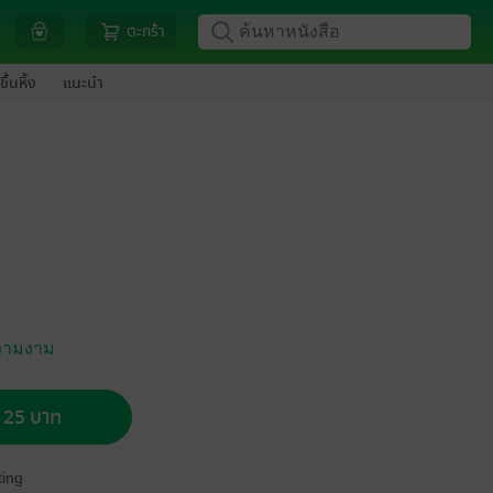
ตะกร้า
ขึ้นหิ้ง
แนะนำ
วามงาม
อ 25 บาท
ing