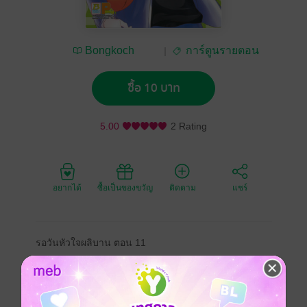
Bongkoch
การ์ตูนรายตอน
Publishing
ซื้อ 10 บาท
5.00
2 Rating
อยากได้
ซื้อเป็นของขวัญ
ติดตาม
แชร์
รอวันหัวใจผลิบาน ตอน 11
ซีรีส์
รอวันหัวใจผลิบาน (รายตอน)
ประเภทไฟล์
pdf