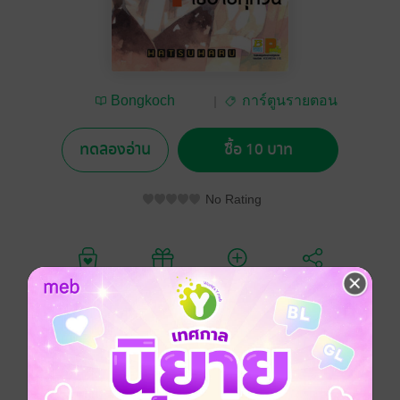
Bongkoch
การ์ตูนรายตอน
Publishing
ทดลองอ่าน
ซื้อ 10 บาท
No Rating
อยากได้
ซื้อเป็นของขวัญ
ติดตาม
แชร์
คุรุมิอยู่กับพ่อและอาตากะ พี่ชายที่หวงน้องสาวสุด คุรุมิได้
พบกับนางิโอะ เพื่อนสมัยเด็กอีกครั้ง นางิโอะโตเป็นหนุ่ม
ขึ้นมากและมาทำให้คุรุมิสับสน แต่นางิโอะก็ยังไม่ยอม