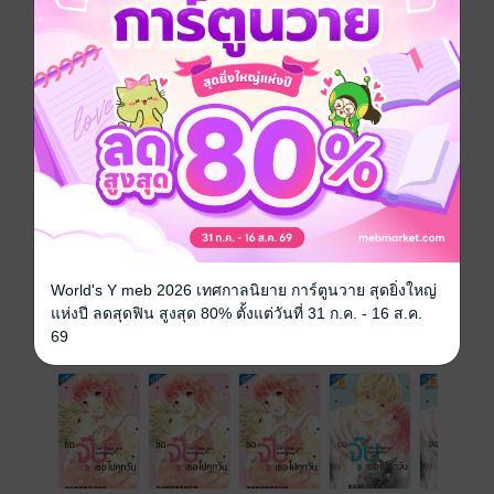
หยุด! จู่ๆ ก็มาจูบและมาสารภาพรักว่ารักมาตั้งนานแล้ว...
จากตอนแรกที่ไม่ชอบ แต่ตอนนี้คุรุมิกลับใจเต้นแรงไม่
เลิก...!?
ซีรีส์
ขอจุ๊บเธอไปทุกวัน Can I kiss you every day? (รายตอน)
ประเภทไฟล์
pdf
วันที่วางขาย
13 กรกฎาคม 2561
ความยาว
42 หน้า
ราคาปก
20 บาท (ประหยัด 50%)
World's Y meb 2026 เทศกาลนิยาย การ์ตูนวาย สุดยิ่งใหญ่
แห่งปี ลดสุดฟิน สูงสุด 80% ตั้งแต่วันที่ 31 ก.ค. - 16 ส.ค.
เล่มอื่นๆ ในซีรีส์
69
ดูทั้งหมด