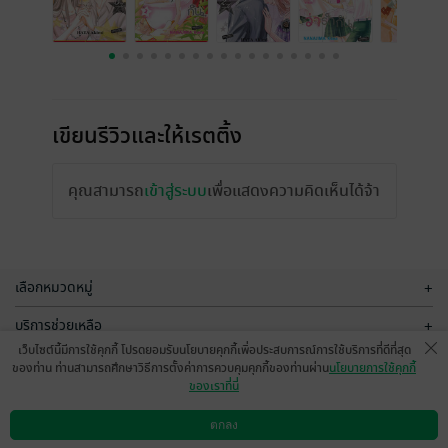
เขียนรีวิวและให้เรตติ้ง
คุณสามารถ
เข้าสู่ระบบ
เพื่อแสดงความคิดเห็นได้จ้า
เลือกหมวดหมู่
+
บริการช่วยเหลือ
+
เว็บไซต์นี้มีการใช้คุกกี้ โปรดยอมรับนโยบายคุกกี้เพื่อประสบการณ์การใช้บริการที่ดีที่สุด
เกี่ยวกับเรา
+
ของท่าน ท่านสามารถศึกษาวิธีการตั้งค่าการควบคุมคุกกี้ของท่านผ่าน
นโยบายการใช้คุกกี้
ของเราที่นี่
กลุ่มธุรกิจในเครือ
+
ตกลง
ดาวน์โหลดแอป
วิธีการใช้งาน
ติดต่อเรา