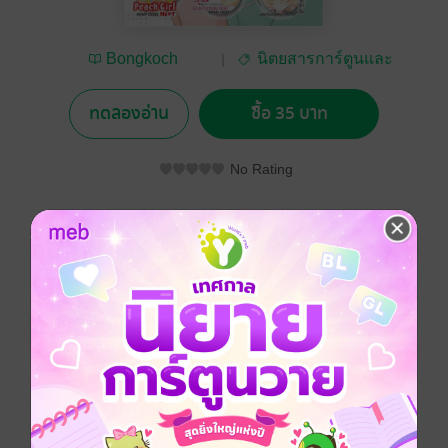
Bongkoch
นิตยสารการ์ตูนและ
Publishing
เกม
ทดลองอ่าน
ซื้อ 35 บาท
No Rating
อยากได้
ซื้อเป็นของขวัญ
ติดตาม
แชร์
โรแมนติก
ประเภทไฟล์
pdf