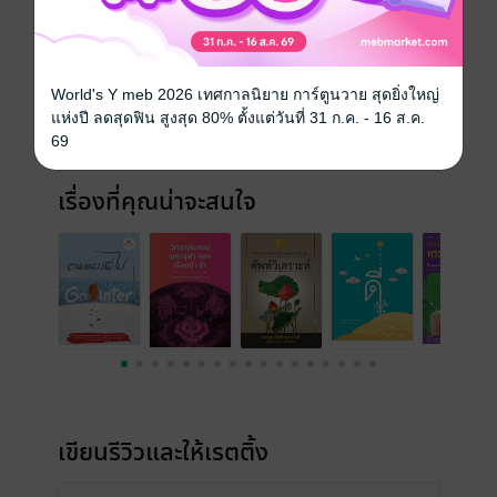
ประเภทไฟล์
pdf
วันที่วางขาย
10 เมษายน 2561
World's Y meb 2026 เทศกาลนิยาย การ์ตูนวาย สุดยิ่งใหญ่
ความยาว
96 หน้า
แห่งปี ลดสุดฟิน สูงสุด 80% ตั้งแต่วันที่ 31 ก.ค. - 16 ส.ค.
ราคาปก
150 บาท (ประหยัด 74%)
69
เรื่องที่คุณน่าจะสนใจ
เขียนรีวิวและให้เรตติ้ง