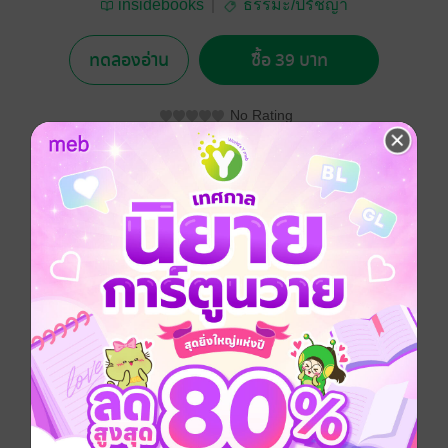
insidebooks
ธรรมะ/ปรัชญา
ทดลองอ่าน
ซื้อ 39 บาท
No Rating
อยากได้
ซื้อเป็นของขวัญ
ติดตาม
แชร์
หลายคนเคยได้ยินได้ฟังเรื่องพระบรมโพธิสัตว์มามากมาย
ใครจะเชื่อว่าเส้นทางนั้น เราเองก็เคยวิ่งเข้าลู่กันมาแล้ว
แต่เป็นการวิ่ง ๆ หยุด ๆ ตามอารมณ์พาไปมากกว่า
หนังสือเล่มนี้ จะสร้างแรงบันดาลใจให้เรา
ใช้ชีวิตที่เกิดมาเป็นคนให้คุ้มค่า
เป็นการเริ่มต้นวิ่งมาราธอนแบบศิษย์มีครู
แล้วเราก็จะได้เริ่มเข้าสู่เส้นทางพระบรมโพธิสัตว์