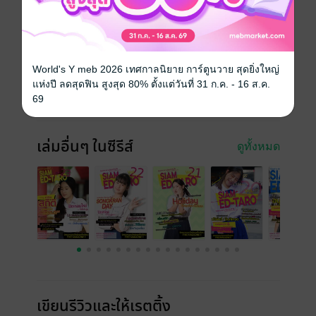
ซีรีส์
สยาม เอ็ดตะโร
ประเภทไฟล์
interactive media
วันที่วางขาย
11 เมษายน 2561
World's Y meb 2026 เทศกาลนิยาย การ์ตูนวาย สุดยิ่งใหญ่
ความยาว
64 หน้า
แห่งปี ลดสุดฟิน สูงสุด 80% ตั้งแต่วันที่ 31 ก.ค. - 16 ส.ค.
69
ราคาปก
ฟรี
เล่มอื่นๆ ในซีรีส์
ดูทั้งหมด
เขียนรีวิวและให้เรตติ้ง