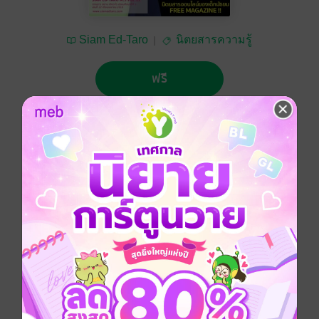
Siam Ed-Taro
นิตยสารความรู้
ฟรี
No Rating
ติดตาม
แชร์
นิตยสาร สยาม เอ็ดตะโร ม.3 ฉบับที่ 22
มัธยม