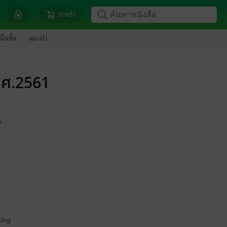
ตะกร้า
ขึ้นหิ้ง
แนะนำ
พ.ศ.2561
น
ing