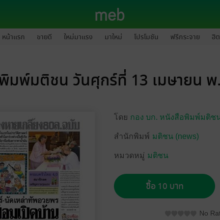
หน้าแรก
ขายดี
ใหม่มาแรง
มาใหม่
โปรโมชัน
ฟรีกระจาย
ฮิต
พิมพ์มติชน วันศุกร์ที่ 13 เมษายน 
โดย
กอง บก. หนังสือพิมพ์มติช
สำนักพิมพ์
มติชน (news)
หมวดหมู่
มติชน
ซื้อ 10 บาท
No Rat