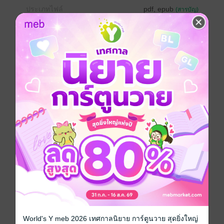
ประเภทไฟล์
pdf, epub
(สารบัญ)
วันที่วางขาย
15 เมษายน 2561
ความยาว
386 หน้า (≈ 79,970 คำ)
ราคาปก
239 บาท (ประหยัด 58%)
เรื่องที่คุณน่าจะสนใจ
เขียนรีวิวและให้เรตติ้ง
World's Y meb 2026 เทศกาลนิยาย การ์ตูนวาย สุดยิ่งใหญ่