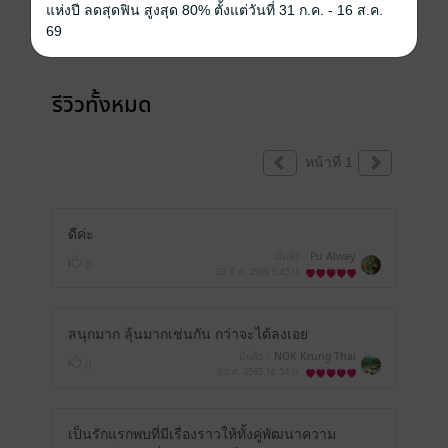
แห่งปี ลดสุดฟิน สูงสุด 80% ตั้งแต่วันที่ 31 ก.ค. - 16 ส.ค.
คุณสามารถ
เข้าสู่ระบบ
เพื่อแสดงความคิดเห็นได้จ้า
69
รีวิวทั้งหมด
หน้าที่ 1
ดีค่ะ
มีแล้ว -
Pu Alway
0
23 มี.ค. 2569
5:45 น.
สนุกมาก​ ลุ้นมากเช่นกัน​ กว่าจะได้ลงเอย
มีแล้ว -
NOK Krung Thai
0
6 ธ.ค. 2565
14:54 น.
เป็นรักแรกพบที่มีเรื่องราวให้ทั้งคู่พัฒนาความ