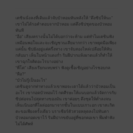
เตชินนั่งลงที่เดิมแล้วจับบัวหอมหันหลังให้ “ดึงซิปให้นะ”
เขาไม่ได้รอคำตอบจากบัวหอม แต่ดึงซิปชุดของบัวหอม
ทันที
“อือ” เสียงครางนั้นไม่ได้บอกว่าจะห้าม แต่ทำไมเตชินฟัง
เหมือนพอใจและจะเชิญชวนเสียมากกว่า เขาหยุดมือเพียง
แค่นั้น ซิปยังอยู่แค่ครึ่งทาง เขาจับสองไหล่เปลือยให้หัน
กลับมา เห็นใบหน้าแดงก่ำ ริมฝีปากแห้งผาดแล้วก็ทำให้
เขาฉุกใจคิดอะไรบางอย่าง
“พี่โต” เสียงเรียกแหบพร่า ฟังดูเชื้อเชิญอย่างไรชอบกล
“หือ?”
“บัวไม่รู้เป็นอะไร”
เตชินดูจากท่าทางแล้วเขาพอจะเดาได้แล้วว่าบัวหอมเป็น
อะไร เขากอดบัวหอมไว้ กดศีรษะให้แนบอกแล้วจัดการกับ
ซิปต่อจนไปสุดทางของมัน เขาค่อยๆ ดึงชุดให้ต่ำลงจน
เห็นเนินอกที่โผล่ออกมาจากชั้นในแบบเกาะอก เขาสะกิด
ตะขอเพียงครั้งเดียว บราเซียร์ตัวสวยหลุดลงไปทันตา
บัวหอมกอดเขาไว้ ริมฝีปากขยับอยู่ที่ซอกคอเขา พึมพำฟัง
ไม่ได้ศัพท์