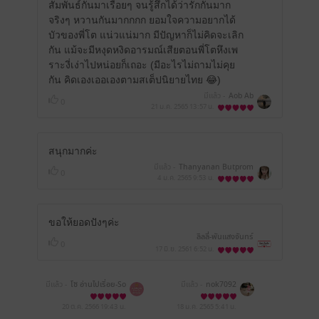
สัมพันธ์กันมาเรื่อยๆ จนรู้สึกได้ว่ารักกันมาก
จริงๆ หวานกันมากกกก ยอมใจความอยากได้
บัวของพี่โต แน่วแน่มาก มีปัญหาก็ไม่คิดจะเลิก
กัน แม้จะมีหงุดหงิดอารมณ์เสียตอนพี่โตหึงเพ
ราะงี่เง่าไปหน่อยก็เถอะ (มีอะไรไม่ถามไม่คุย
กัน คิดเองเออเองตามสเต็ปนิยายไทย 😂)
มีแล้ว -
Aob Ab
0
21 ม.ค. 2565
13:57 น.
สนุกมากค่ะ
มีแล้ว -
Thanyanan Butprom
0
4 ม.ค. 2565
9:53 น.
ขอให้ยอดปังๆค่ะ
ลิลลี่-พันแสงจันทร์
0
17 มิ.ย. 2561
6:52 น.
มีแล้ว -
โซ อ่านไปเรื่อย-So
มีแล้ว -
nok7092
just read it
20 ต.ค. 2566
19:43 น.
18 ม.ค. 2565
5:41 น.