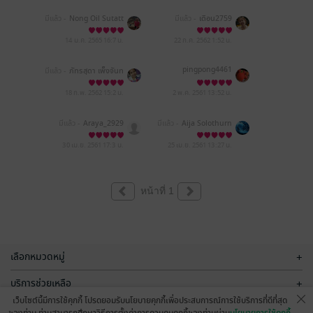
มีแล้ว -
Nong Oil Sutatt
มีแล้ว -
เดือน2759
a
14 ม.ค. 2565
16:7 น.
22 ก.ค. 2562
1:52 น.
pingpong4461
มีแล้ว -
ภัทรสุดา เพ็งจันท
ร์
18 ก.พ. 2562
15:2 น.
2 พ.ค. 2561
13:52 น.
มีแล้ว -
Araya_2929
มีแล้ว -
Aija Solothurn
30 เม.ย. 2561
17:3 น.
25 เม.ย. 2561
13:27 น.
หน้าที่ 1
เลือกหมวดหมู่
+
บริการช่วยเหลือ
+
เว็บไซต์นี้มีการใช้คุกกี้ โปรดยอมรับนโยบายคุกกี้เพื่อประสบการณ์การใช้บริการที่ดีที่สุด
เกี่ยวกับเรา
+