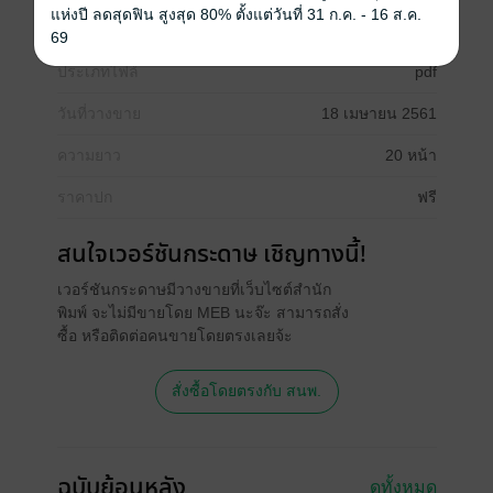
แห่งปี ลดสุดฟิน สูงสุด 80% ตั้งแต่วันที่ 31 ก.ค. - 16 ส.ค.
พรีเมียม หน้า 17
69
ประเภทไฟล์
pdf
วันที่วางขาย
18 เมษายน 2561
ความยาว
20 หน้า
ราคาปก
ฟรี
สนใจเวอร์ชันกระดาษ เชิญทางนี้!
เวอร์ชันกระดาษมีวางขายที่เว็บไซต์สำนัก
พิมพ์ จะไม่มีขายโดย MEB นะจ๊ะ สามารถสั่ง
ซื้อ หรือติดต่อคนขายโดยตรงเลยจ้ะ
สั่งซื้อโดยตรงกับ สนพ.
ฉบับย้อนหลัง
ดูทั้งหมด