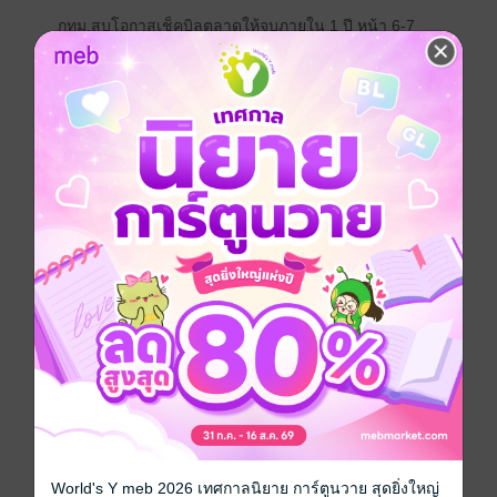
กทม.สบโอกาสเช็คบิลตลาดให้จบภายใน 1 ปี หน้า 6-7
มิสเตอร์คุ้มค่า แพลตฟอร์มเปรียบเทียบเบี้ยประกันภัย
รถยนต์ และ กรุงศรีจัดแข่งขัน Hackathon ครั้งแรกใน
อุดมศึกษา หน้า 8
มิวนิค มนต์เสน่ห์แห่งแคว้นบาวาเรีย หน้า 10-11
4 ร้านข้าวแกงรสแรงฤทธิ์ หน้า 12
“Greyhound Coffee” ไลฟ์สไตล์โชว์รูมแห่งแรกในย่าน
เอกมัย และ “ตำยั่วครกยักษ์” แซ่บนัวครบเครื่องกลางสยาม
หน้า 13
จะซื้อมือถือใหม่ใครว่ามีแค่ 2 ตัวเลือก หน้า 14
ทำนายดวงชะตา 12 นักษัตร กับอาจารย์ธนากร ตันอาวัช
นการ หน้า 15
“EPIC SLAP Caffe de Slutto” บาร์กึ่งคาเฟ่แบบออลเดย์
World's Y meb 2026 เทศกาลนิยาย การ์ตูนวาย สุดยิ่งใหญ่
ออลไนท์ และ “Mr.pizza” คาเฟ่สัญชาติเกาหลีระดับ