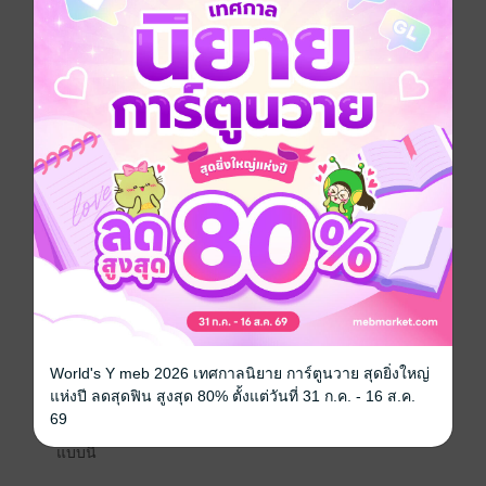
ลงทุนยัดเยียดตัวเองเข้าบ้าน
กล่าวหาเขาเป็น "สามี"
ในเมื่อเธอเสนอ เขาก็จะสนอง รับรองว่าพิมพ์ลดาจะไม่ได้
ข่าวอะไรจากตัวเขาแม้แต่นิดเดียว
ตัวอย่าง
“ตั้งแต่เกิดมาฉันไม่เคยได้ยินคนบอกว่าฉันไม่น่ามอง ผู้
หญิงคนไหนก็อยากจะมอง
อยากเอากับฉันจนตัวสั่นกันทั้งนั้นและนั่นก็ไม่เว้นกับเธอ”
“คุณคงเป็นพวกหลงตัวเองมากสินะ แค่คนมองผ่านก็อ้างว่า
มองคุณ ไม่ใช่ทุกคนหรอกที่อยากมองหรืออยากได้
อย่างน้อยก็มีฉันคนหนึ่งแหละที่ไม่เคยคิดอยากเอากับคุณ”
“ไม่เคยคิดแน่เหรอ แล้วใครที่หาว่าฉันเป็นผัวล่ะ นอกจาก
อยากเอากับฉันจนตัวสั่น คงไม่ลงทุนขนาดนั้น”
***************************************
“อยากเอาคุณ คุณจะยอมให้ผมจับนมหน่อยได้ไหม”
World's Y meb 2026 เทศกาลนิยาย การ์ตูนวาย สุดยิ่งใหญ่
******************************
แห่งปี ลดสุดฟิน สูงสุด 80% ตั้งแต่วันที่ 31 ก.ค. - 16 ส.ค.
“ฉันไม่ได้พูดเล่นนะคะ พอเถอะ ฉันเหนื่อยแล้ว เหนื่อย
69
จริงๆ กับการรักคุณ ฉันไม่อยากอยู่ในสถานะที่ไม่ชัดเจน
แบบนี้