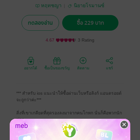
หฤทชญา
นิยายโรมานซ์
ทดลองอ่าน
ซื้อ 229 บาท
4.67
3 Rating
อยากได้
ซื้อเป็นของขวัญ
ติดตาม
แชร์
*** สำหรับ ios แนะนำให้ซื้อผ่านเว็บหรือลิงก์ แอนดรอยด์
จะถูกว่าค่ะ***
สิ่งที่เขาเกลียดที่สุดรองลงมาจากคนโกหก นั่นก็คือพวกนัก
ข่าว
ทว่ายิ่งเกลียดก็ยิ่งเจอ คีรินไม่รู้จะสรรหาคำไหนได้ดีกว่านี้
อีก
เพียงเพื่อต้องการหาข่าวจากตัวเขา พิมพ์ลดา ถึงขั้นยอม