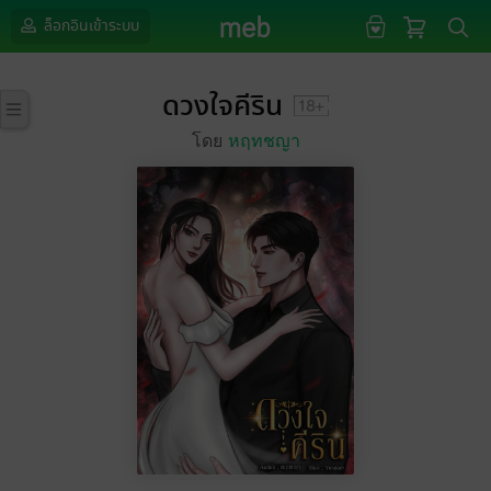
ล็อกอินเข้าระบบ
ดวงใจคีริน
โดย
หฤทชญา