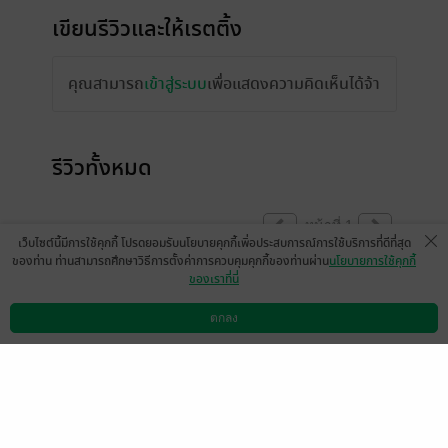
เขียนรีวิวและให้เรตติ้ง
คุณสามารถ
เข้าสู่ระบบ
เพื่อแสดงความคิดเห็นได้จ้า
รีวิวทั้งหมด
หน้าที่ 1
เว็บไซต์นี้มีการใช้คุกกี้ โปรดยอมรับนโยบายคุกกี้เพื่อประสบการณ์การใช้บริการที่ดีที่สุด
ของท่าน ท่านสามารถศึกษาวิธีการตั้งค่าการควบคุมคุกกี้ของท่านผ่าน
นโยบายการใช้คุกกี้
ของเราที่นี่
เรื่องนี้ไรท์ได้ทำการรีไรต์ใหม่แล้วค่ะ สำหรับ
ใครที่ซื้อแล้ว แค่กดอัพเดทใหม่ก็ได้แล้วค่ะ
ตกลง
ดาวน์โหลดแอป
วิธีการใช้งาน
ติดต่อเรา
มีแล้ว -
harichaya
1
3 ก.ค. 2566
13:0 น.
มีคำผิดเยอะค่ะ สำนวนการเขียนยังต้องพัฒนา
อีกมาก เป็นกำลังใจให้ผู้แต่งนะคะ