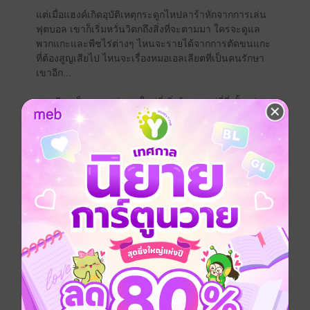
แต่เมื่อแฮงค์เกิดอุบัติเหตุกระดูกไหปลาร้าหักจากการเล่น
ฟุตบอล เขาก็เริ่มหวั่นวิตกถึงสิ่งที่จะตามมา ใครจะดูแล
พวกแกะและพืชไร่ต่างๆ ไหนจะรายได้จากการตัดขนแกะ
ที่ต้องสูญเสียไป ไหนจะเรื่องหมอเอลเลียตที่เป็นคนรักษา
เขาอีก...
เอลเลียตเป็นหมอหนุ่มคนใหม่ที่เพิ่งย้ายมาอยู่ที่นี่ ตั้งแต่
แฮงค์พาตัวเองมาให้หมอรักษา เขาก็รู้สึกว่าหมอมีความ
สนใจในตัวเขา สายตาของหมอมองสำรวจหุ่นเขาอย่าง
ลืมตัว แน่ละ จากการทำงานหนักมานานปี เขามีรูปร่างที่
บึกบึนชวนน้ำลายหก และในความคิดของเขาแล้ว หมอ
เองก็น่ารักไม่ใช่น้อย แต่เขาไม่อาจมีสัมพันธ์กับใครใน
ละแวกบ้านได้ ความรักแบบนี้ยังไม่เป็นที่ยอมรับในเขต
ชนบทที่มีแต่พวกอนุรักษนิยม ถ้ามีใครรู้ความลับของเขา
ชีวิตสังคมและการงานของเขาในแถบนี้เป็นอันจบกัน เขา
จะไม่ยอมให้มันเกิดขึ้น! แต่เขาจะห้ามใจตัวเองได้หรือ...?
The Shearing Gun โดย Renae Kaye
เรื่องนี้เป็นเรื่องราวความรักระหว่างแฮงค์ หนุ่มเจ้าของ