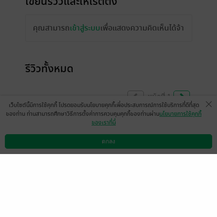
เขียนรีวิวและให้เรตติ้ง
คุณสามารถ
เข้าสู่ระบบ
เพื่อแสดงความคิดเห็นได้จ้า
รีวิวทั้งหมด
หน้าที่ 1
เว็บไซต์นี้มีการใช้คุกกี้ โปรดยอมรับนโยบายคุกกี้เพื่อประสบการณ์การใช้บริการที่ดีที่สุด
ของท่าน ท่านสามารถศึกษาวิธีการตั้งค่าการควบคุมคุกกี้ของท่านผ่าน
นโยบายการใช้คุกกี้
ของเราที่นี่
แปลดีมาก ลื่นไหล อ่านแล้วไม่ขัดไม่สะดุด เนื้อ
เรื่องน่ารัก นอ ตรงไปตรงมา ชัดเจน และอ่อย
ตกลง
ดาวน์โหลดแอป
วิธีการใช้งาน
ติดต่อเรา
เก่ง ส่วน พอ นั้นช่วงซึนก็ซึน แต่พอรู้ใจตัวเอง
มีความแปลงร่างเป็นหมายักษ์ มั้ง พอ นอ มี
ความตลกและกวน-ีน กันไปมา เป็นเรื่องที่อ่าน
แล้ว Feel good มากๆ
มีแล้ว -
somshalala
0
1 เดือนที่ผ่านมา