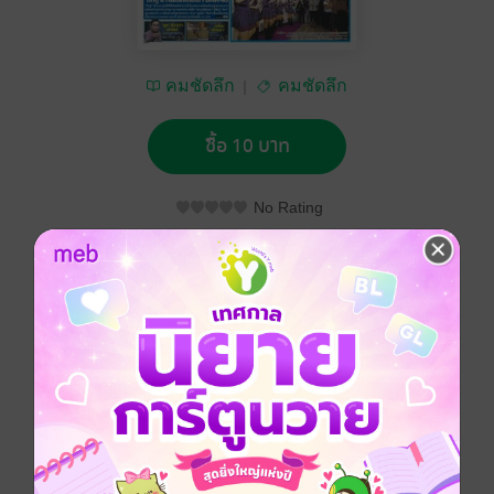
คมชัดลึก
คมชัดลึก
ซื้อ 10 บาท
No Rating
อยากได้
ซื้อเป็นของขวัญ
ติดตาม
แชร์
คมชัดลึก วันพุธที่ 25 เมษายน พ.ศ.2561
ประเภทไฟล์
pdf
วันที่วางขาย
24 เมษายน 2561