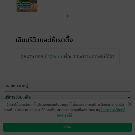
เขียนรีวิวและให้เรตติ้ง
คุณสามารถ
เข้าสู่ระบบ
เพื่อแสดงความคิดเห็นได้จ้า
เลือกหมวดหมู่
+
บริการช่วยเหลือ
+
เว็บไซต์นี้มีการใช้คุกกี้ โปรดยอมรับนโยบายคุกกี้เพื่อประสบการณ์การใช้บริการที่ดีที่สุด
เกี่ยวกับเรา
+
ของท่าน ท่านสามารถศึกษาวิธีการตั้งค่าการควบคุมคุกกี้ของท่านผ่าน
นโยบายการใช้คุกกี้
ของเราที่นี่
กลุ่มธุรกิจในเครือ
+
ตกลง
ดาวน์โหลดแอป
วิธีการใช้งาน
ติดต่อเรา