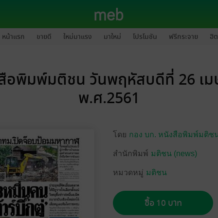
หน้าแรก
ขายดี
ใหม่มาแรง
มาใหม่
โปรโมชัน
ฟรีกระจาย
ฮิต
สือพิมพ์มติชน วันพฤหัสบดีที่ 26 เ
พ.ศ.2561
โดย
กอง บก. หนังสือพิมพ์มติช
สำนักพิมพ์
มติชน (news)
หมวดหมู่
มติชน
ซื้อ 10 บาท