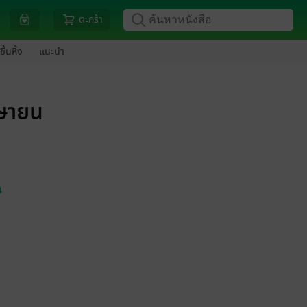
ตะกร้า
ขึ้นหิ้ง
แนะนำ
มษายน
น