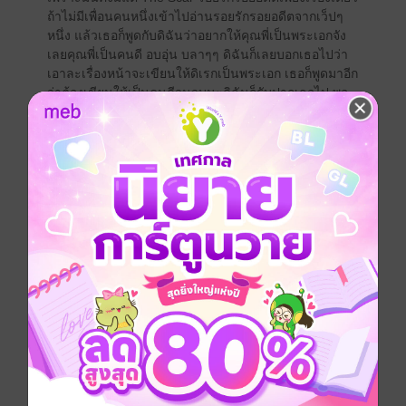
ถ้าไม่มีเพื่อนคนหนึ่งเข้าไปอ่านรอยรักรอยอดีตจากเว็ปๆ
หนึ่ง แล้วเธอก็พูดกับดิฉันว่าอยากให้คุณพี่เป็นพระเอกจัง
เลยคุณพี่เป็นคนดี อบอุ่น บลาๆๆ ดิฉันก็เลยบอกเธอไปว่า
เอาละเรื่องหน้าจะเขียนให้ดิเรกเป็นพระเอก เธอก็พูดมาอีก
ว่าต้องเขียนให้เป็นคนดีจนจบนะดิฉันก็รับปากเธอไป พอ
รอยรักรอยอดีตจบลงดิฉันก็เริ่มต้นเขียนชีวิตของดิเรกที่
เป็นคนดีไม่มีรอยด่างพร้อยโดยใช้ชื่อเรื่องว่าThe Way บน
ทางรัก แต่เขียนไปแล้วมันช่างยากจริงชีวิตคนดีจริงๆนี่มัน
ไม่มีอะไรให้เขียนเอาเลย เกือบจะวางมือเสียแล้วหลังจาก
เขียนไปได้แค่2ตอนก็ต้องหยุดเพราะตัน
แต่แล้วชีวิตของดิเรกก็ได้ไปต่อได้พร้อมทั้งซีรี่ย์ที่จะมีเพียง
สองเรื่องก็กลายเป็นสามเพราะจู่ๆณิชชาที่ไม่เคยมีตัวตน
มาก่อนก็เกิดขึ้นพอเขียนเรื่องของณิชชาใน The Secret
Love เป็นเพราะความรัก ไปได้ไม่กี่ตอนชีวิตดิเรกก็กลับมา
แถมกลับมาทั้งสองเรื่องมามีบทบาทใน The Secret Love
เป็นเพราะความรัก แล้วดิฉันก็สามารถเขียน The Way บน
ทางรักต่อได้จนจบในเวลาไล่ๆกัน แต่บนทางรักนี่อาจจะ
ออกแนวเป็นเรื่องเล่าหน่อยนะคะ
ทั้งสามเรื่องมีห้วงเวลาที่ซ้อนกัน จนเขียนจบไปแล้วผู้เขียน
ก็ยังนึกไม่ออกมาควรเรียงเรื่องใดก่อน ก็อย่าถือสาเลยนะ
คะเพราะว่าจะอ่านเรื่องใดก่อนก็รู้เรื่องค่ะเพราะแต่ละเรื่อง