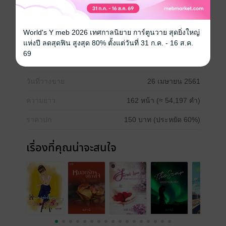
อาจมีลิ้งค์กันบ้างแต่ก็เป็นคนละเรื่องเดียวกัน
ขอบคุณทุกท่านที่เข้ามาอ่านค่ะ
……………………….เตือนหน่อยค่ะ สงวนสิทธ์ตามพระ
World's Y meb 2026 เทศกาลนิยาย การ์ตูนวาย สุดยิ่งใหญ่
ราชบัญญัติลิชสิทธิ์ พ.ศ. 2537 นะคะ……………………
แห่งปี ลดสุดฟิน สูงสุด 80% ตั้งแต่วันที่ 31 ก.ค. - 16 ส.ค.
69
ประเภทไฟล์
pdf, epub
(สารบัญ)
วันที่วางขาย
26 เมษายน 2561
ความยาว
162 หน้า (≈ 54,197 คำ)
ราคาปก
150 บาท (ประหยัด 60%)
เรื่องที่คุณน่าจะสนใจ