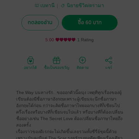
เบทานี
นิยายชีวิต/ดรามา
ทดลองอ่าน
ซื้อ 60 บาท
5.00
1 Rating
อยากได้
ซื้อเป็นของขวัญ
ติดตาม
แชร์
The Way บนทางรัก...ขอออกตัวนิ๊ดนุง เหตุที่ทุกเรื่องของผู้
เขียนต้องมีชื่อภาษาอังกฤษเพราะผู้เขียนจะนึกชื่อภาษา
อังกฤษได้ก่อน กว่าจะคิดชื่อภาษาไทยออกบางทีก็เขียนไป
ครึ่งเรื่องหรือบางทีก็เขียนจบไปแล้ว หรือบางทีก็ต้องเปลี่ยน
ชื่ออย่างเช่น The Secret Love ต้องเปลี่ยนชื่อภาษาไทยถึง
สองครั้ง
เรื่องราวของดิเรกจะไม่เกิดขึ้นเลยรวมทั้งซี่รี่ย์ชุดนี้ด้วย
เพราะมันคงมีแต่ The Scar รอยรักรอยอดีตเพียงเรื่องเดียว